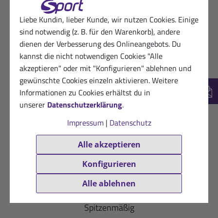
Ich bekomme oft einen Hautausschlag von
Liebe Kundin, lieber Kunde, wir nutzen Cookies. Einige
Sonnenmilch und bei dieser war meine Haut
sind notwendig (z. B. für den Warenkorb), andere
ohne Ausschlag. Die Milch zieht gut ein und hat
dienen der Verbesserung des Onlineangebots. Du
einen angenehmen Geruch.
kannst die nicht notwendigen Cookies "Alle
akzeptieren" oder mit "Konfigurieren" ablehnen und
Hilfreich? (0)
VERIFIZIERT
gewünschte Cookies einzeln aktivieren. Weitere
05.01.2026
Kunde von Sanct Bernhard Sport
Informationen zu Cookies erhältst du in
New
★
★
★
☆
☆
unserer
Datenschutzerklärung
.
Noch nicht in Gebrauch
Impressum
|
Datenschutz
Hilfreich? (0)
Alle akzeptieren
VERIFIZIERT
Konfigurieren
20.10.2025
Dankbare Kundin von Sanct Bernhard
Sport
Alle ablehnen
★
★
★
★
★
Spitzenmäßig