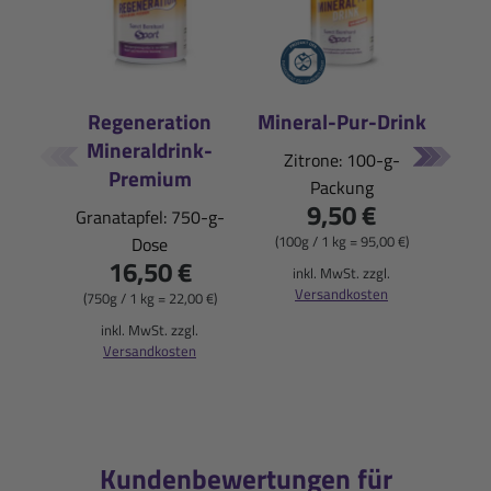
Regeneration
Mineral-Pur-Drink
Mineraldrink-
E
Zitrone: 100-g-
Premium
Packung
Pfi
9,50 €
Granatapfel: 750-g-
(100g / 1 kg = 95,00 €)
Dose
16,50 €
(900
inkl. MwSt. zzgl.
Versandkosten
(750g / 1 kg = 22,00 €)
i
inkl. MwSt. zzgl.
Versandkosten
Kundenbewertungen für