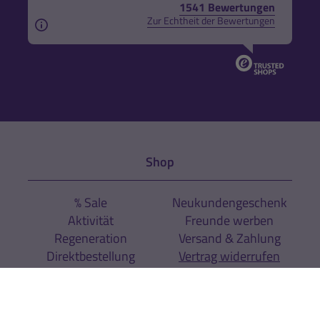
1541 Bewertungen
Zur Echtheit der Bewertungen
Aus rechtlichen Gründen weisen wir darauf hin, das
Shop
% Sale
Neukundengeschenk
Aktivität
Freunde werben
Regeneration
Versand & Zahlung
Direktbestellung
Vertrag widerrufen
Sport