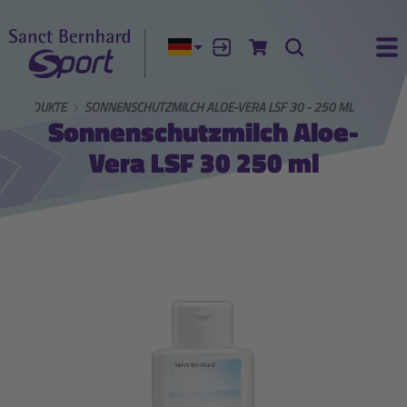
Aktuelle Sprache:
Anmelden
Zum Warenkorb
Suche
Ha
GEPRODUKTE
SONNENSCHUTZMILCH ALOE-VERA LSF 30 - 250 ML
Sonnenschutzmilch Aloe-
Vera LSF 30 250 ml