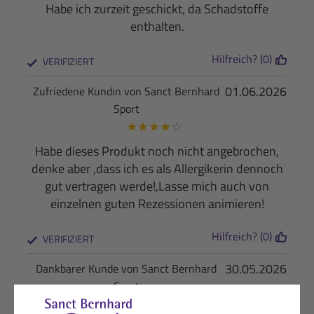
Habe ich zurzeit geschickt, da Schadstoffe
enthalten.
Hilfreich? (0)
VERIFIZIERT
01.06.2026
Zufriedene Kundin von Sanct Bernhard
Sport
★
★
★
★
☆
Habe dieses Produkt noch nicht angebrochen,
denke aber ,dass ich es als Allergikerin dennoch
gut vertragen werde!,Lasse mich auch von
einzelnen guten Rezessionen animieren!
Hilfreich? (0)
VERIFIZIERT
30.05.2026
Dankbarer Kunde von Sanct Bernhard
Sport
★
★
★
★
★