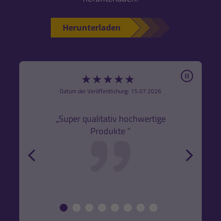
Herunterladen
Pause
★
★
★
★
★
6
Datum der Veröffentlichung: 15.07.2026
den
k,
„Super qualitativ hochwertige
„Gute
Produkte ”
r und
back
forw