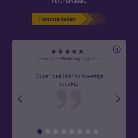
herunterladen.
Herunterladen
Pause
★
★
★
★
★
6
Datum der Veröffentlichung: 15.07.2026
den
k,
„Super qualitativ hochwertige
„Gute
Produkte ”
r und
back
forw