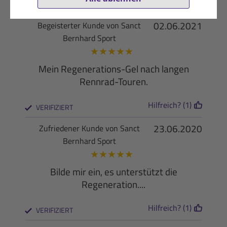
Hilfreich? (1)
VERIFIZIERT
02.06.2021
Begeisterter Kunde von Sanct
Bernhard Sport
★
★
★
★
★
Mein Regenerations-Gel nach langen
Rennrad-Touren.
Hilfreich? (1)
VERIFIZIERT
23.06.2020
Zufriedener Kunde von Sanct
Bernhard Sport
★
★
★
★
★
Bilde mir ein, es unterstützt die
Regeneration....
Hilfreich? (1)
VERIFIZIERT