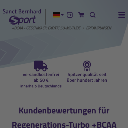
Aktuelle Sprache:
Anmelden
Zum Warenkorb
Suche
Ha
TURBO +BCAA - GESCHMACK: EXOTIC 50-ML-TUBE
ERFAHRUNGEN
auf
versandkostenfrei
Spitzenqualität seit
Beratun
ung
ab 50 €
über hundert Jahren
Ernähr
innerhalb Deutschlands
Kundenbewertungen für
Regenerations-Turbo +BCAA