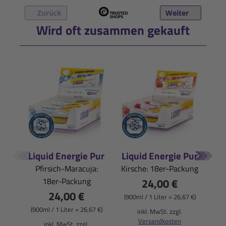
Zurück
Weiter
Wird oft zusammen gekauft
Liquid Energie Pur
Liquid Energie Pur
Iso
Pfirsich-Maracuja:
Kirsche: 18er-Packung
Pfi
18er-Packung
24,00 €
24,00 €
(900ml / 1 Liter = 26,67 €)
(900ml / 1 Liter = 26,67 €)
(
inkl. MwSt. zzgl.
Versandkosten
inkl. MwSt. zzgl.