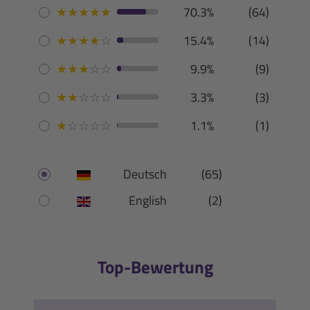
★
★
★
★
★
70.3%
(64)
★
★
★
★
☆
15.4%
(14)
★
★
★
☆
☆
9.9%
(9)
★
★
☆
☆
☆
3.3%
(3)
★
☆
☆
☆
☆
1.1%
(1)
Deutsch
(65)
English
(2)
Top-Bewertung