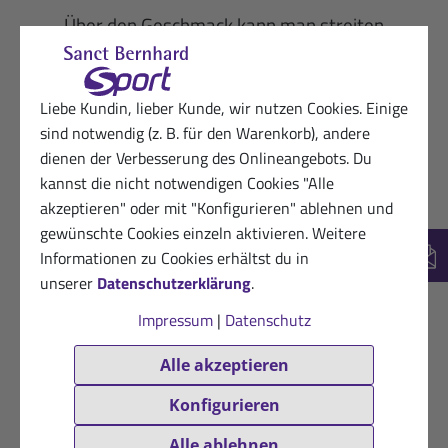
Über den Geschmack kann man streiten
aber es tut was es soll und hat mir jetzt
schon zweimal gut geholfen.
Liebe Kundin, lieber Kunde, wir nutzen Cookies. Einige
Hilfreich? (1)
VERIFIZIERT
sind notwendig (z. B. für den Warenkorb), andere
dienen der Verbesserung des Onlineangebots. Du
11.06.2021
Gabriele L.
kannst die nicht notwendigen Cookies "Alle
★
★
★
★
★
akzeptieren" oder mit "Konfigurieren" ablehnen und
Gibt Energie zurück und gut verträglich
gewünschte Cookies einzeln aktivieren. Weitere
Informationen zu Cookies erhältst du in
New
Hilfreich? (1)
VERIFIZIERT
unserer
Datenschutzerklärung
.
05.06.2021
Begeisterte Sanct Bernhard Sport-
Impressum
|
Datenschutz
Kundin
Alle akzeptieren
★
★
★
★
★
Schmeckt gut..............
Konfigurieren
Alle ablehnen