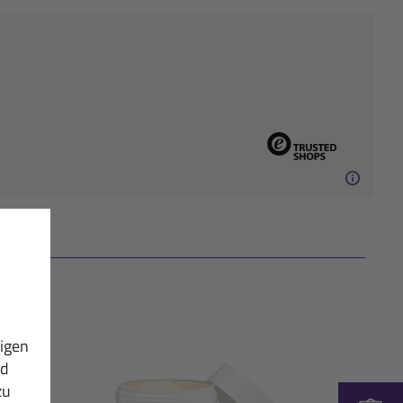
igen
nd
zu