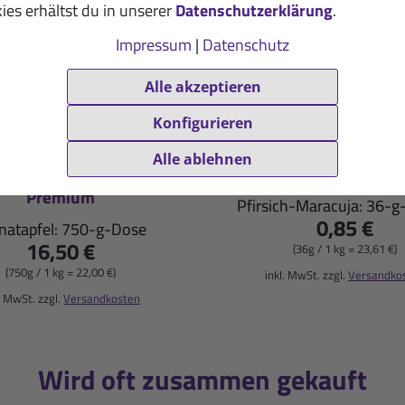
ies erhältst du in unserer
Datenschutzerklärung
.
Impressum
|
Datenschutz
Alle akzeptieren
Konfigurieren
Alle ablehnen
eration Mineraldrink-
Isoton Energiedrink 
Premium
Pfirsich-Maracuja: 36-g
0,85 €
natapfel: 750-g-Dose
16,50 €
(36g / 1 kg = 23,61 €)
(750g / 1 kg = 22,00 €)
inkl. MwSt. zzgl.
Versandko
. MwSt. zzgl.
Versandkosten
Wird oft zusammen gekauft