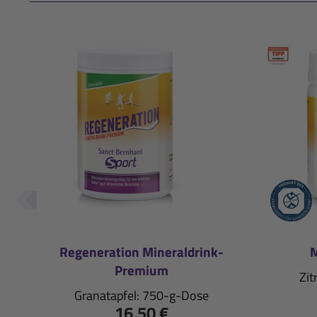
Regeneration Mineraldrink-
M
Premium
Zit
Granatapfel: 750-g-Dose
16,50 €