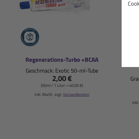
Cook
Regenerations-Turbo +BCAA
Regen
Geschmack: Exotic 50-ml-Tube
2,00 €
Gra
(50ml / 1 Liter = 40,00 €)
inkl. MwSt. zzgl.
Versandkosten
inkl