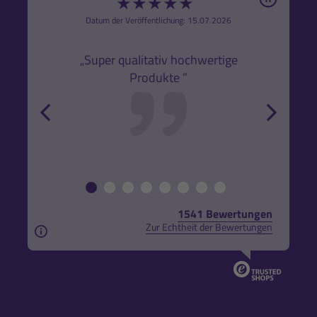
★
★
★
★
★
6
Datum der Veröffentlichung: 15.07.2026
den
k,
„Super qualitativ hochwertige
„Gute
Produkte ”
r und
back
forw
1541 Bewertungen
Zur Echtheit der Bewertungen
Aus rechtlichen Gründen weisen wir darauf hin, das