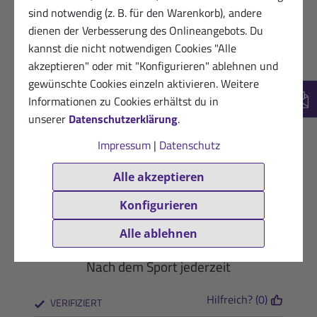
Hilfreich? (0)
sind notwendig (z. B. für den Warenkorb), andere
VERIFIZIERT
dienen der Verbesserung des Onlineangebots. Du
16.06.2024
Begeisterte Kundin von Sanct
kannst die nicht notwendigen Cookies "Alle
Bernhard Sport
akzeptieren" oder mit "Konfigurieren" ablehnen und
★
★
★
★
★
gewünschte Cookies einzeln aktivieren. Weitere
Informationen zu Cookies erhältst du in
Ich schwitze enorm viel bei der
New
unserer
Datenschutzerklärung
.
Gartenarbeit, eigentlich bei jeder
Anstrengung, ist sehr gut gegen zuviel
Impressum
|
Datenschutz
Mineralienverlust und abends Krämpfe
Alle akzeptieren
Hilfreich? (0)
VERIFIZIERT
Konfigurieren
15.06.2024
Glücklicher Kunde
Alle ablehnen
★
★
★
★
★
Nach dem Sport jederzeit
Hilfreich? (0)
VERIFIZIERT