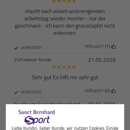
★
★
★
★
★
macht nach einem anstrengenden
arbeitstag wieder munter - nur der
geschmack - ich kann den granatapfel nicht
erkennen.
Hilfreich? (1)
VERIFIZIERT
31.05.2026
Zufriedener Kunde
★
★
★
★
★
Sehr gut Es hilft mir sehr gut
Hilfreich? (0)
VERIFIZIERT
16.06.2025
Kundin von Sanct Bernhard Sport
★
★
☆
☆
☆
Ich mag den Geschmack nicht!
Liebe Kundin, lieber Kunde, wir nutzen Cookies. Einige