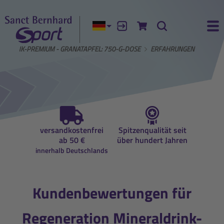
Aktuelle Sprache:
Anmelden
Zum Warenkorb
Suche
Ha
ALDRINK-PREMIUM - GRANATAPFEL: 750-G-DOSE
ERFAHRUNGEN
auf
versandkostenfrei
Spitzenqualität seit
Beratun
ung
ab 50 €
über hundert Jahren
Ernähr
innerhalb Deutschlands
Kundenbewertungen für
Regeneration Mineraldrink-