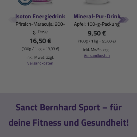
Isoton Energiedrink
Mineral-Pur-Drink
Mi
Pfirsich-Maracuja: 900-
Apfel: 100-g-Packung
Zit
g-Dose
9,50 €
16,50 €
(100g / 1 kg = 95,00 €)
(
(900g / 1 kg = 18,33 €)
inkl. MwSt. zzgl.
Versandkosten
inkl. MwSt. zzgl.
Versandkosten
Sanct Bernhard Sport – für
deine Fitness und Gesundheit!