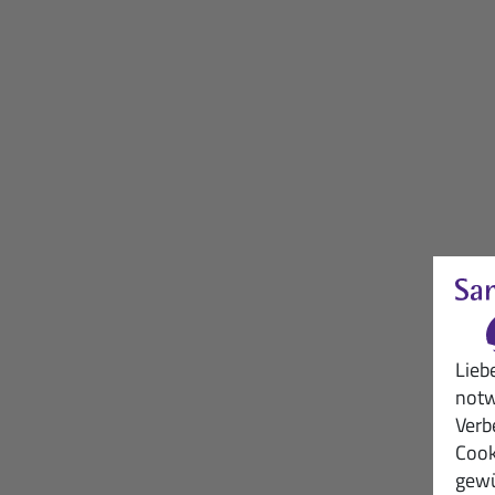
Lieb
notw
Verb
Cook
gewü