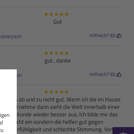
★
★
★
★
★
Gut
Hilfreich? (0)
VERIFIZIERT
★
★
★
★
★
gut , danke
Hilfreich? (0)
VERIFIZIERT
★
★
★
★
★
r gehts ab und zu nicht gut. Wenn ich die im Hause
abe und nehme dann sieht die Welt innerhalb einer
alben Stunde wieder besser aus. Ich bilde mir das
igen
nicht ein sondern die helfen gut gegen
nd
Wetterfühligkeit und schlechte Stimmung. Von
zu