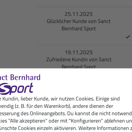
25.11.2025
Glücklicher Kunde von Sanct
Bernhard Sport
19.11.2025
Zufriedene Kundin von Sanct
Bernhard Sport
12.11.2025
Mi
Begeisterte Sanct Bernhard Sport-
e Kundin, lieber Kunde, wir nutzen Cookies. Einige sind
h
Kundin
endig (z. B. für den Warenkorb), andere dienen der
h
esserung des Onlineangebots. Du kannst die nicht notwend
ies "Alle akzeptieren" oder mit "Konfigurieren" ablehnen u
nschte Cookies einzeln aktivieren. Weitere Informationen 