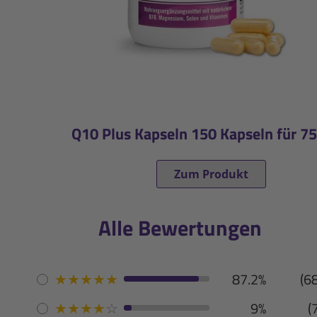
Q10 Plus Kapseln 150 Kapseln für 75
Zum Produkt
Alle Bewertungen
★
★
★
★
★
87.2%
(6
★
★
★
★
☆
9%
(