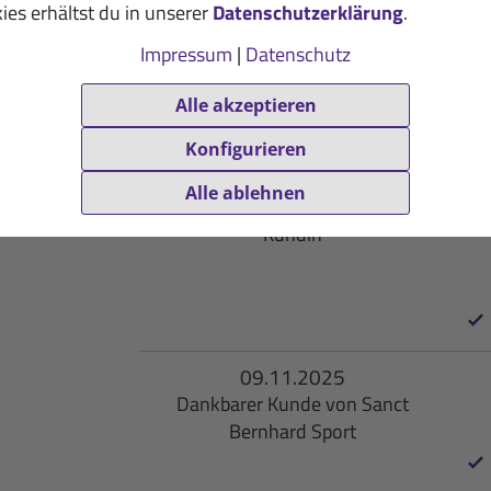
me
ies erhältst du in unserer
Datenschutzerklärung
.
k
Impressum
|
Datenschutz
Alle akzeptieren
Konfigurieren
11.11.2025
Alle ablehnen
D
Dankbare Sanct Bernhard Sport-
Kundin
09.11.2025
Dankbarer Kunde von Sanct
Bernhard Sport