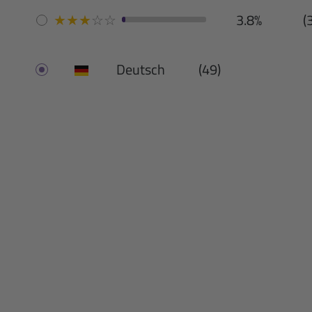
★
★
★
☆
☆
3.8%
(
Deutsch
(49)