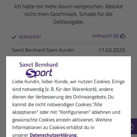
Ich hatte mir mehr davon versprochen. Absolut
nicht mein Geschmack. Schade für die
Geldausgabe.
Hilfreich? (0)
VERIFIZIERT
17.03.2025
Sanct Bernhard Sport-Kundin
★
★
☆
☆
☆
Schmeckt nicht so gut.
Liebe Kundin, lieber Kunde, wir nutzen Cookies. Einige
Hilfreich? (0)
VERIFIZIERT
sind notwendig (z. B. für den Warenkorb), andere
12.03.2025
dienen der Verbesserung des Onlineangebots. Du
Begeisterte Sanct Bernhard Sport-
kannst die nicht notwendigen Cookies "Alle
Kundin
★
★
★
★
★
akzeptieren" oder mit "Konfigurieren" ablehnen und
gewünschte Cookies einzeln aktivieren. Weitere
einen kleinen Proteinriegel zwischendurch, was
Informationen zu Cookies erhältst du in
New
braucht man mehr?
unserer
Datenschutzerklärung
.