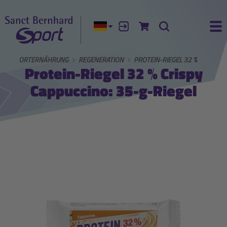
Aktuelle Sprache:
Anmelden
Zum Warenkorb
Suche
Ha
E
SPORTERNÄHRUNG
REGENERATION
PROTEIN-RIEGEL 32 %
Protein-Riegel 32 % Crispy
Cappuccino: 35-g-Riegel