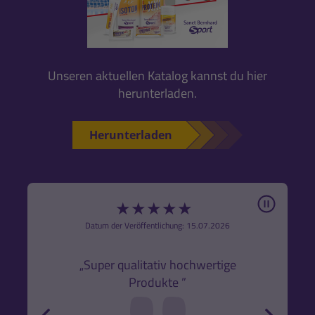
Unseren aktuellen Katalog kannst du hier
herunterladen.
Herunterladen
Pause
★
★
★
★
★
6
Datum der Veröffentlichung: 15.07.2026
den
k,
„Super qualitativ hochwertige
„Gute
Produkte ”
r und
back
forw