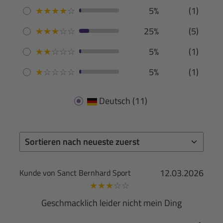
★
★
★
★
☆
5%
(1)
★
★
★
☆
☆
25%
(5)
★
★
☆
☆
☆
5%
(1)
★
☆
☆
☆
☆
5%
(1)
Deutsch
(11)
12.03.2026
Kunde von Sanct Bernhard Sport
★
★
★
☆
☆
Geschmacklich leider nicht mein Ding