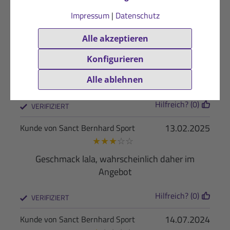
Hilfreich? (1)
Impressum
|
Datenschutz
VERIFIZIERT
22.02.2025
Glückliche Sanct Bernhard Sport-Kundin
Alle akzeptieren
★
★
★
★
★
Konfigurieren
Unser Sohn und die beiden Schwiegersöhne
essen den Riegel besonders gerne.
Alle ablehnen
Hilfreich? (0)
VERIFIZIERT
13.02.2025
Kunde von Sanct Bernhard Sport
★
★
★
☆
☆
Geschmack lala, wahrscheinlich daher im
Angebot
Hilfreich? (0)
VERIFIZIERT
14.07.2024
Kunde von Sanct Bernhard Sport