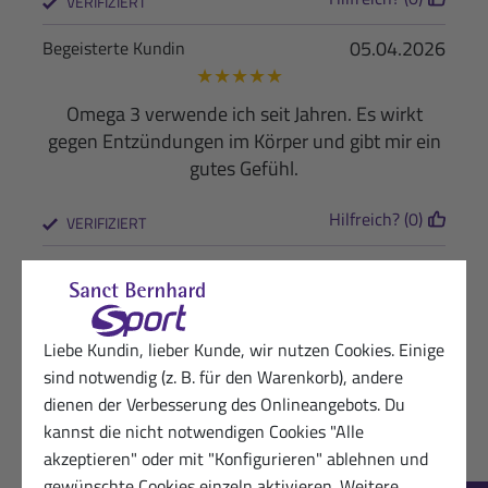
VERIFIZIERT
05.04.2026
Begeisterte Kundin
★
★
★
★
★
Omega 3 verwende ich seit Jahren. Es wirkt
gegen Entzündungen im Körper und gibt mir ein
gutes Gefühl.
Hilfreich? (0)
VERIFIZIERT
25.03.2026
Begeisterter Kunde von Sanct Bernhard
Sport
★
★
★
★
★
Liebe Kundin, lieber Kunde, wir nutzen Cookies. Einige
Neu ausprobiert; wertvolles und dabei
sind notwendig (z. B. für den Warenkorb), andere
preiswertes Produkt
dienen der Verbesserung des Onlineangebots. Du
kannst die nicht notwendigen Cookies "Alle
Hilfreich? (0)
VERIFIZIERT
akzeptieren" oder mit "Konfigurieren" ablehnen und
gewünschte Cookies einzeln aktivieren. Weitere