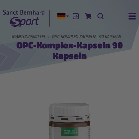
Aktuelle Sprache:
Anmelden
Zum Warenkorb
Suche
Ha
NGSERGÄNZUNGSMITTEL
OPC-KOMPLEX-KAPSELN - 90 KAPSELN
OPC-Komplex-Kapseln 90
Kapseln