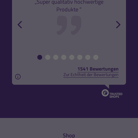
k,
„Super qualitativ hochwertige
„Gute
Produkte ”
r und
back
forw
1541 Bewertungen
Zur Echtheit der Bewertungen
Aus rechtlichen Gründen weisen wir darauf hin, das
Shop