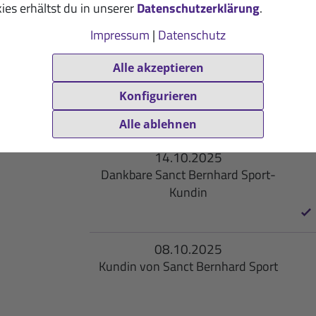
ies erhältst du in unserer
Datenschutzerklärung
.
Impressum
|
Datenschutz
16.10.2025
Alle akzeptieren
Begeisterter Kunde von Sanct
Konfigurieren
Bernhard Sport
Alle ablehnen
14.10.2025
Dankbare Sanct Bernhard Sport-
Kundin
08.10.2025
Kundin von Sanct Bernhard Sport