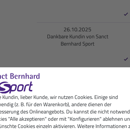
26.10.2025
Dankbare Kundin von Sanct
Bernhard Sport
21.10.2025
Begeisterte Sanct Bernhard Sport-
Kundin
e Kundin, lieber Kunde, wir nutzen Cookies. Einige sind
endig (z. B. für den Warenkorb), andere dienen der
esserung des Onlineangebots. Du kannst die nicht notwend
19.10.2025
ies "Alle akzeptieren" oder mit "Konfigurieren" ablehnen u
Glücklicher Kunde von Sanct
nschte Cookies einzeln aktivieren. Weitere Informationen 
Bernhard Sport