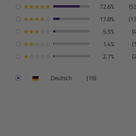
★
★
★
★
★
72.6%
(5
★
★
★
★
☆
17.8%
(1
★
★
★
☆
☆
5.5%
(
★
★
☆
☆
☆
1.4%
(
★
☆
☆
☆
☆
2.7%
(
Deutsch
(19)