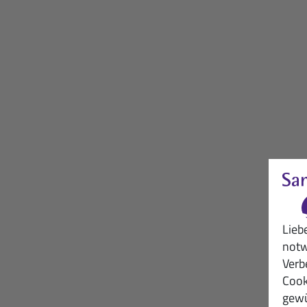
Lieb
notw
Verb
Cook
gewü