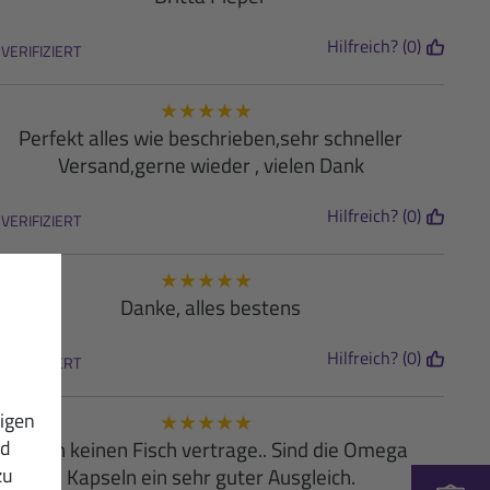
Hilfreich? (0)
VERIFIZIERT
★
★
★
★
★
Perfekt alles wie beschrieben,sehr schneller
Versand,gerne wieder , vielen Dank
Hilfreich? (0)
VERIFIZIERT
★
★
★
★
★
Danke, alles bestens
Hilfreich? (0)
VERIFIZIERT
igen
★
★
★
★
★
nd
Da ich keinen Fisch vertrage.. Sind die Omega
zu
Kapseln ein sehr guter Ausgleich.