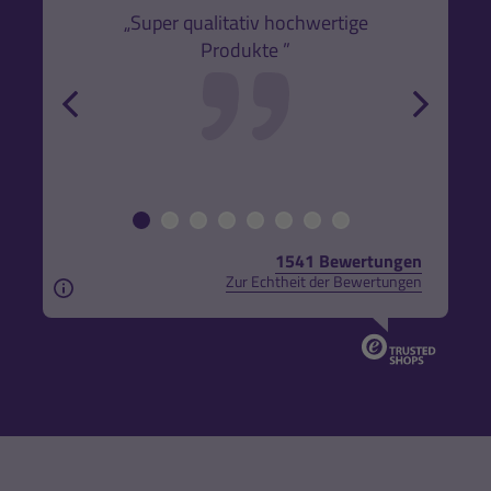
k,
„Super qualitativ hochwertige
„Gute
Produkte ”
r und
back
forw
1541 Bewertungen
Zur Echtheit der Bewertungen
Aus rechtlichen Gründen weisen wir darauf hin, das