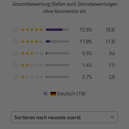
Gesamtbewertung fließen auch Sternebewertungen
ohne Kommentar ein.
★
★
★
★
★
72.6%
(53)
★
★
★
★
☆
17.8%
(13)
★
★
★
☆
☆
5.5%
(4)
★
★
☆
☆
☆
1.4%
(1)
★
☆
☆
☆
☆
2.7%
(2)
Deutsch
(19)