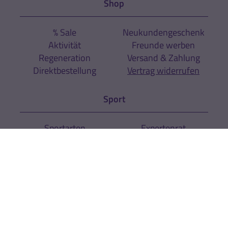
Shop
% Sale
Neukundengeschenk
Aktivität
Freunde werben
Regeneration
Versand & Zahlung
Direktbestellung
Vertrag widerrufen
Sport
Sportarten
Expertenrat
Über uns
Unternehmen
Kontakt
News
Newsletter
Rechtliches