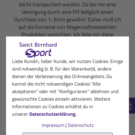
leicht transportiert werden. Da bei mir eine
Verengung durch eine PO lediglich einen
Durchlass von 1-3mm gewährt. Daher muß ich
auf die Einname von Magensaftresistenten
Produkten verzichten. Ich bitte mir diese
Bestellung nicht zu berechnen. Hierfür DANKE
ung verbleibe mit freundlichem Gruß Ihre Britta
Pieper
Liebe Kundin, lieber Kunde, wir nutzen Cookies. Einige
sind notwendig (z. B. für den Warenkorb), andere
Hilfreich? (0)
VERIFIZIERT
dienen der Verbesserung des Onlineangebots. Du
kannst die nicht notwendigen Cookies "Alle
26.10.2025
Dankbare Kundin von Sanct Bernhard
akzeptieren" oder mit "Konfigurieren" ablehnen und
Sport
gewünschte Cookies einzeln aktivieren. Weitere
★
★
★
★
★
Informationen zu Cookies erhältst du in
New
Perfekt alles wie beschrieben,sehr schneller
unserer
Datenschutzerklärung
.
Versand,gerne wieder , vielen Dank
Impressum
|
Datenschutz
Hilfreich? (0)
VERIFIZIERT