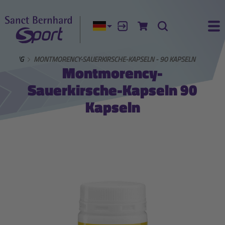
Aktuelle Sprache:
Anmelden
Zum Warenkorb
Suche
Ha
ÄNZUNG
MONTMORENCY-SAUERKIRSCHE-KAPSELN - 90 KAPSELN
Montmorency-
Sauerkirsche-Kapseln 90
Kapseln