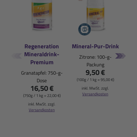
Regeneration
Mineral-Pur-Drink
Mineraldrink-
E
Zitrone: 100-g-
Premium
Packung
Pfi
9,50 €
Granatapfel: 750-g-
(100g / 1 kg = 95,00 €)
Dose
16,50 €
(900
inkl. MwSt. zzgl.
Versandkosten
(750g / 1 kg = 22,00 €)
i
inkl. MwSt. zzgl.
Versandkosten