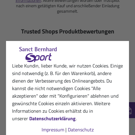
Informationen
. Ältere Bewertungen wurden über Trustpilot
nach einem getätigten Kauf und anschließender Einladung
gesammelt.
Trusted Shops Produktbewertungen
Bitte beachte, dass nur Bewertungen mit Text
ausgegeben werden. In die Berechnung der
Gesamtbewertung fließen auch Sternebewertungen
Liebe Kundin, lieber Kunde, wir nutzen Cookies. Einige
ohne Kommentar ein.
sind notwendig (z. B. für den Warenkorb), andere
dienen der Verbesserung des Onlineangebots. Du
kannst die nicht notwendigen Cookies "Alle
★
★
★
★
★
100%
(2)
akzeptieren" oder mit "Konfigurieren" ablehnen und
gewünschte Cookies einzeln aktivieren. Weitere
Deutsch
(2)
Informationen zu Cookies erhältst du in
New
unserer
Datenschutzerklärung
.
Impressum
|
Datenschutz