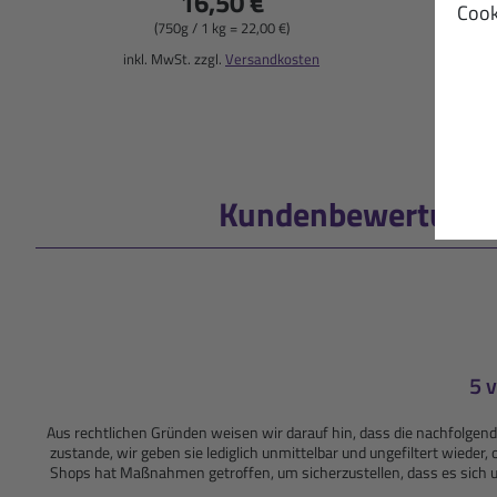
16,50 €
Cook
(750g / 1 kg = 22,00 €)
inkl
inkl. MwSt. zzgl.
Versandkosten
Kundenbewertungen
5 
Aus rechtlichen Gründen weisen wir darauf hin, dass die nachfolg
zustande, wir geben sie lediglich unmittelbar und ungefiltert wiede
Shops hat Maßnahmen getroffen, um sicherzustellen, dass es sich