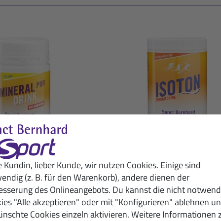
e Kundin, lieber Kunde, wir nutzen Cookies. Einige sind
endig (z. B. für den Warenkorb), andere dienen der
ineral-Pur-Drink
Isoton Energiedri
esserung des Onlineangebots. Du kannst die nicht notwend
rone: 100-g-Packung
Pfirsich-Maracuja: 900
ies "Alle akzeptieren" oder mit "Konfigurieren" ablehnen u
9,50 €
16,50 €
nschte Cookies einzeln aktivieren. Weitere Informationen 
(100g / 1 kg = 95,00 €)
(900g / 1 kg = 18,33 €)