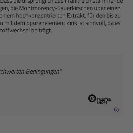
en“. Dass die ursprünglich aus Frankreich stammende
gen, die Montmorency-Sauerkirschen über einen
 einem hochkonzentrierten Extrakt, für den bis zu
n mit dem Spurenelement Zink ist sinnvoll, da es
offwechsel beiträgt.
rschwerten Bedingungen”