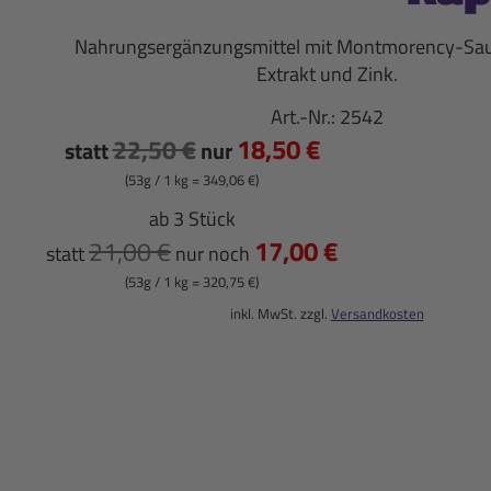
Nahrungsergänzungsmittel mit Montmorency-Sau
Extrakt und Zink.
Art.-Nr.:
2542
18,50 €
22,50 €
statt
nur
(53g / 1 kg = 349,06 €)
ab 3 Stück
17,00 €
21,00 €
statt
nur noch
(53g / 1 kg = 320,75 €)
inkl. MwSt. zzgl.
Versandkosten