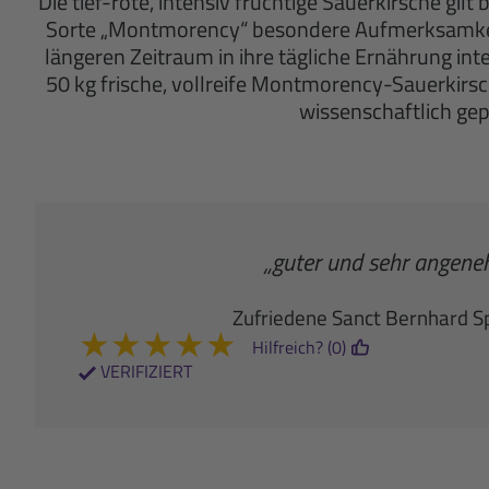
Die tief-rote, intensiv fruchtige Sauerkirsche gil
Sorte „Montmorency“ besondere Aufmerksamkeit
längeren Zeitraum in ihre tägliche Ernährung int
50 kg frische, vollreife Montmorency-Sauerkirsc
wissenschaftlich ge
„guter und sehr angene
Zufriedene Sanct Bernhard S
★
★
★
★
★
Hilfreich? (0)
VERIFIZIERT