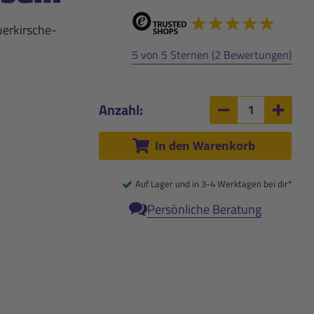
erkirsche-
5 von 5 Sternen (2 Bewertungen)
Anzahl:
Anzahl um 1 ver
Anzah
In den Warenkorb
Auf Lager und in 3-4 Werktagen bei dir*
Persönliche Beratung