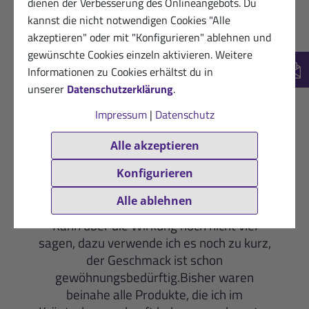
dienen der Verbesserung des Onlineangebots. Du
Hilfreich? (0)
VERIFIZIERT
kannst die nicht notwendigen Cookies "Alle
akzeptieren" oder mit "Konfigurieren" ablehnen und
17.04.2021
Dankbarer Kunde von Sanct
gewünschte Cookies einzeln aktivieren. Weitere
Bernhard Sport
Informationen zu Cookies erhältst du in
★
★
★
★
★
New
unserer
Datenschutzerklärung
.
Ist wichtig. Daher nehme ich es täglich
Impressum
|
Datenschutz
Hilfreich? (0)
VERIFIZIERT
Alle akzeptieren
26.08.2019
Zufriedene Sanct Bernhard Sport-
Konfigurieren
Kundin
★
★
★
★
☆
Alle ablehnen
Kann über die Wirkung noch nicht viel
sagen, dazu verwende ich es noch zu kurz,
der Geschmack ist schon
gewöhnungsbedürftig.Bisher waren
beinahe alle Produkte, die ich im