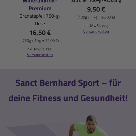
Mineraldrink-
Premium
9,50 €
Granatapfel: 750-g-
(100g / 1 kg = 95,00 €)
Dose
(
inkl. MwSt. zzgl.
16,50 €
Versandkosten
(750g / 1 kg = 22,00 €)
inkl. MwSt. zzgl.
Versandkosten
Sanct Bernhard Sport – für
deine Fitness und Gesundheit!