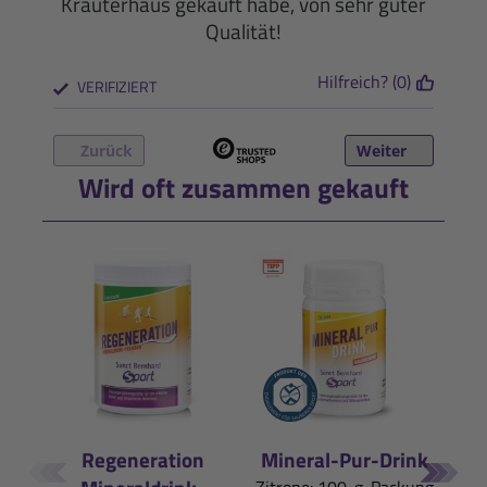
Kräuterhaus gekauft habe, von sehr guter
Qualität!
Hilfreich? (0)
VERIFIZIERT
Zurück
Weiter
Wird oft zusammen gekauft
Regeneration
Mineral-Pur-Drink
Iso
Zitrone: 100-g-Packung
Pfi