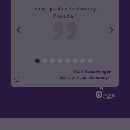
den
k,
„Super qualitativ hochwertige
„Gute
Produkte ”
r und
back
forw
1541 Bewertungen
Zur Echtheit der Bewertungen
Aus rechtlichen Gründen weisen wir darauf hin, das