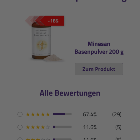
-18%
Minesan
Basenpulver 200 g
Zum Produkt
Alle Bewertungen
★
★
★
★
★
67.4%
(29)
★
★
★
★
☆
11.6%
(5)
★
★
★
☆
☆
11.6%
(5)