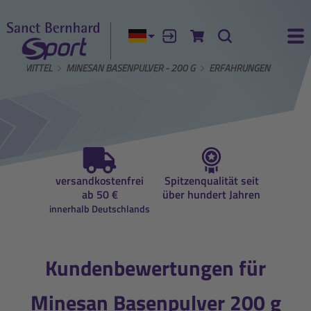
Aktuelle Sprache:
Anmelden
Zum Warenkorb
Suche
Ha
UNGSMITTEL
MINESAN BASENPULVER - 200 G
ERFAHRUNGEN
auf
versandkostenfrei
Spitzenqualität seit
Beratun
ung
ab 50 €
über hundert Jahren
Ernähr
innerhalb Deutschlands
Kundenbewertungen für
Minesan Basenpulver 200 g