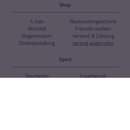
Shop
% Sale
Neukundengeschenk
Aktivität
Freunde werben
Regeneration
Versand & Zahlung
Direktbestellung
Vertrag widerrufen
Sport
Sportarten
Expertenrat
Über uns
Unternehmen
Kontakt
News
Newsletter