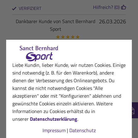
Hilfreich? (0)
VERIFIZIERT
26.03.2026
Dankbarer Kunde von Sanct Bernhard
Sport
★
★
★
★
★
Gut ausgewogen mit C8 & C10
Hilfreich? (0)
VERIFIZIERT
Liebe Kundin, lieber Kunde, wir nutzen Cookies. Einige
sind notwendig (z. B. für den Warenkorb), andere
12.03.2026
Sanct Bernhard Sport-Kundin
dienen der Verbesserung des Onlineangebots. Du
★
★
★
☆
☆
kannst die nicht notwendigen Cookies "Alle
Vertrage es nicht,bekomme Magenschmerzen
akzeptieren" oder mit "Konfigurieren" ablehnen und
davon
gewünschte Cookies einzeln aktivieren. Weitere
Informationen zu Cookies erhältst du in
New
Hilfreich? (0)
VERIFIZIERT
unserer
Datenschutzerklärung
.
Impressum
|
Datenschutz
07.03.2026
Dankbarer Kunde von Sanct Bernhard