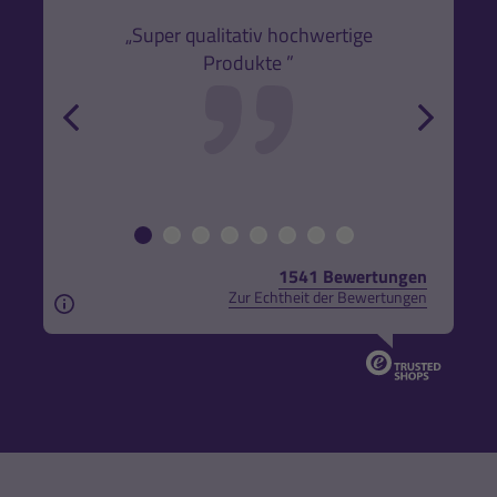
den
k,
„Super qualitativ hochwertige
„Gute
Produkte ”
r und
back
forw
1541 Bewertungen
Zur Echtheit der Bewertungen
Aus rechtlichen Gründen weisen wir darauf hin, das