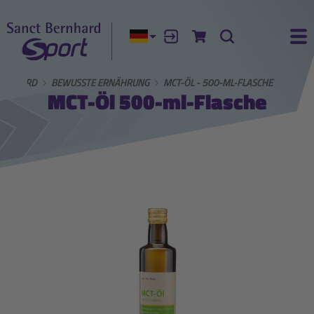
Aktuelle Sprache:
Anmelden
Zum Warenkorb
Suche
Ha
ERNHARD
BEWUSSTE ERNÄHRUNG
MCT-ÖL - 500-ML-FLASCHE
MCT-Öl 500-ml-Flasche