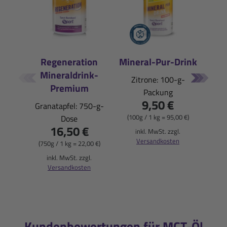
Regeneration
Mineral-Pur-Drink
Mineraldrink-
E
Zitrone: 100-g-
Premium
Packung
Pfi
9,50 €
Granatapfel: 750-g-
(100g / 1 kg = 95,00 €)
Dose
16,50 €
(900
inkl. MwSt. zzgl.
Versandkosten
(750g / 1 kg = 22,00 €)
i
inkl. MwSt. zzgl.
Versandkosten
Kundenbewertungen für MCT-Öl