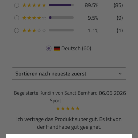
★
★
★
★
★
89.5%
(85)
★
★
★
★
☆
9.5%
(9)
★
★
★
☆
☆
1.1%
(1)
Deutsch
(60)
06.06.2026
Begeisterte Kundin von Sanct Bernhard
Sport
★
★
★
★
★
Ich vertrage das Produkt super gut. Es ist von
der Handhabe gut geeignet.