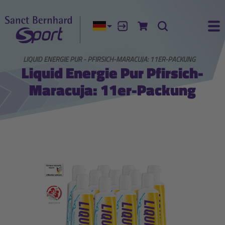
Aktuelle Sprache:
Anmelden
Zum Warenkorb
Suche
Ha
VITÄT
LIQUID ENERGIE PUR - PFIRSICH-MARACUJA: 11ER-PACKUNG
Liquid Energie Pur Pfirsich-
Maracuja: 11er-Packung