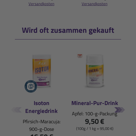
Versandkosten
Versandkosten
Wird oft zusammen gekauft
Isoton
Mineral-Pur-Drink
Energiedrink
E
Apfel: 100-g-Packung
9,50 €
Pfirsich-Maracuja:
900-g-Dose
(100g / 1 kg = 95,00 €)