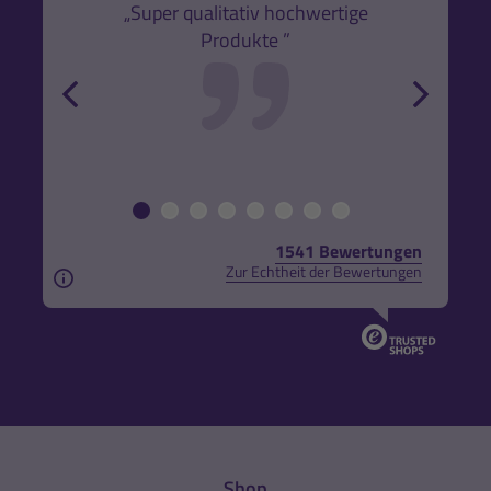
k,
„Super qualitativ hochwertige
„Gute
Produkte ”
r und
back
forw
1541 Bewertungen
Zur Echtheit der Bewertungen
Aus rechtlichen Gründen weisen wir darauf hin, das
Shop