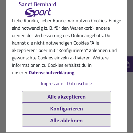
Hilfreich? (0)
VERIFIZIERT
30.05.2026
Glücklicher Sanct Bernhard Sport-Kunde
Liebe Kundin, lieber Kunde, wir nutzen Cookies. Einige
★
★
★
★
★
sind notwendig (z. B. für den Warenkorb), andere
Lecker im Geschmack, schnelle Wirkung
dienen der Verbesserung des Onlineangebots. Du
kannst die nicht notwendigen Cookies "Alle
Hilfreich? (0)
VERIFIZIERT
akzeptieren" oder mit "Konfigurieren" ablehnen und
gewünschte Cookies einzeln aktivieren. Weitere
26.05.2026
Zufriedener Kunde von Sanct Bernhard
Informationen zu Cookies erhältst du in
New
Sport
unserer
Datenschutzerklärung
.
★
★
★
★
☆
Impressum
|
Datenschutz
Aluminium Abdeckung stört Zum Radfahren gut
Alle akzeptieren
Hilfreich? (0)
VERIFIZIERT
Konfigurieren
26.05.2026
Begeisterte Kundin von Sanct Bernhard
Alle ablehnen
Sport
★
★
★
★
★