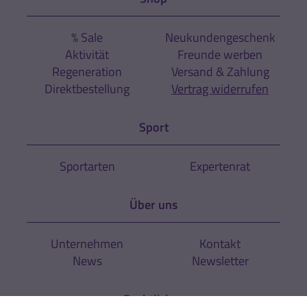
% Sale
Neukundengeschenk
Aktivität
Freunde werben
Regeneration
Versand & Zahlung
Direktbestellung
Vertrag widerrufen
Sport
Sportarten
Expertenrat
Über uns
Unternehmen
Kontakt
News
Newsletter
Rechtliches