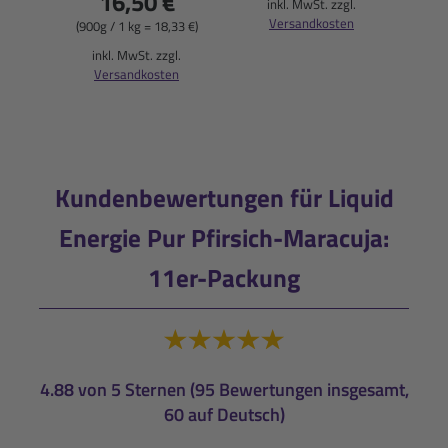
16,50 €
(270
inkl. MwSt. zzgl.
Versandkosten
(900g / 1 kg = 18,33 €)
i
inkl. MwSt. zzgl.
Versandkosten
Kundenbewertungen für Liquid
Energie Pur Pfirsich-Maracuja:
11er-Packung
4.88 von 5 Sternen (95 Bewertungen insgesamt,
60 auf Deutsch)