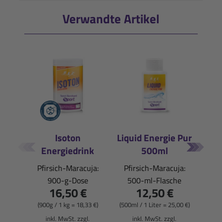
Verwandte Artikel
Isoton
Liquid Energie Pur
Ma
Energiedrink
500ml
Pfirsich-Maracuja:
Pfirsich-Maracuja:
900-g-Dose
500-ml-Flasche
i
16,50 €
12,50 €
(900g / 1 kg = 18,33 €)
(500ml / 1 Liter = 25,00 €)
inkl. MwSt. zzgl.
inkl. MwSt. zzgl.