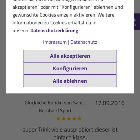
ausprobiert und hat mir gut gescheint so
akzeptieren" oder mit "Konfigurieren" ablehnen und
dass ich es wieder benutze .
gewünschte Cookies einzeln aktivieren. Weitere
Informationen zu Cookies erhältst du in
Hilfreich? (1)
New
VERIFIZIERT
unserer
Datenschutzerklärung
.
25.04.2017
Zufriedene Kundin von Sanct
Impressum
|
Datenschutz
Bernhard Sport
★
★
★
★
★
Alle akzeptieren
sper für die lange
Konfigurieren
Tour!!!!!!!!!!!!!!!!!!!!!!!!!!!!!!!!!!!!!!!!!!
Alle ablehnen
Hilfreich? (1)
VERIFIZIERT
17.09.2016
Glückliche Kundin von Sanct
Bernhard Sport
★
★
★
★
★
super Trink viele ausprobiert dieser ist
einfach klass.