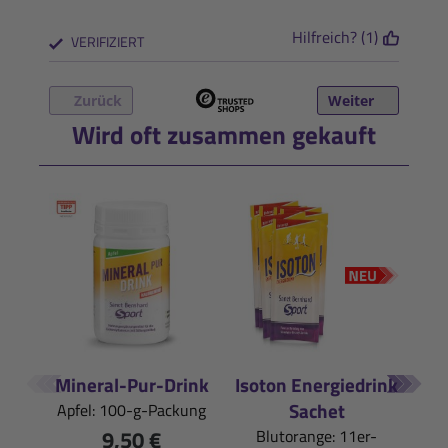
Hilfreich? (1)
VERIFIZIERT
Zurück
Weiter
Wird oft zusammen gekauft
Mineral-Pur-Drink
Isoton Energiedrink
Iso
Sachet
Apfel: 100-g-Packung
9,50 €
Blutorange: 11er-
S