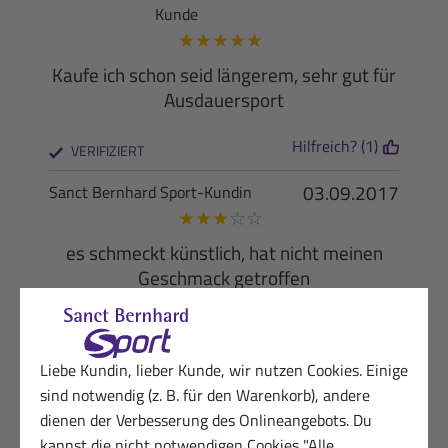
Kunde
★
★
★
★
★
Kaufe ich schon seid längerem, sehr gut für
Ausdauersport
Hilfreich? (1)
VERIFIZIERT
03.09.2017
Sanct Bernhard Sport-Kundin
★
★
★
☆
☆
es schmeckt künstlich, hat nicht meinen
Geschmack getroffen
Hilfreich? (1)
VERIFIZIERT
29.06.2017
Liebe Kundin, lieber Kunde, wir nutzen Cookies. Einige
Sanct Bernhard Sport-Kundin
★
★
★
☆
☆
sind notwendig (z. B. für den Warenkorb), andere
dienen der Verbesserung des Onlineangebots. Du
Habe dieses Produkt letztes Jahr
kannst die nicht notwendigen Cookies "Alle