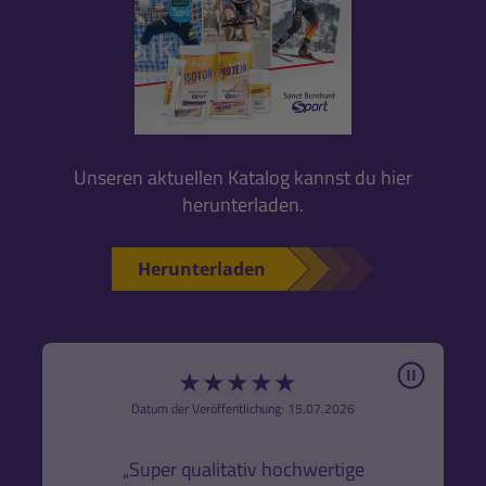
Unseren aktuellen Katalog kannst du hier
herunterladen.
Herunterladen
Pause
★
★
★
★
★
6
Datum der Veröffentlichung: 15.07.2026
den
k,
„Super qualitativ hochwertige
„Gute