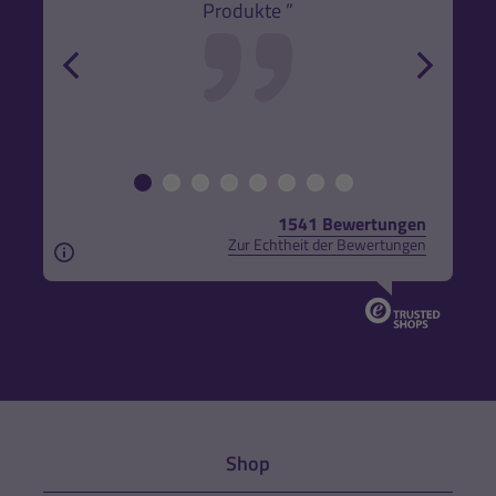
Produkte ”
r und
back
forw
1541 Bewertungen
Zur Echtheit der Bewertungen
Aus rechtlichen Gründen weisen wir darauf hin, das
Shop