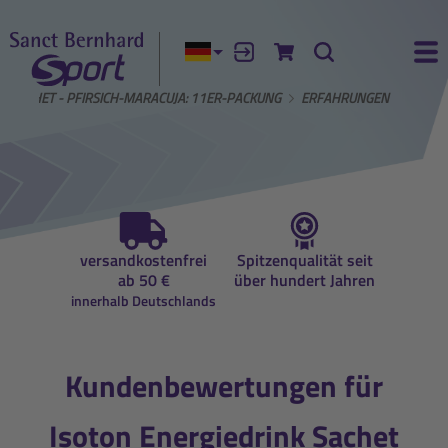
Aktuelle Sprache:
Anmelden
Zum Warenkorb
Suche
Ha
K SACHET - PFIRSICH-MARACUJA: 11ER-PACKUNG
ERFAHRUNGEN
auf
versandkostenfrei
Spitzenqualität seit
Beratun
ung
ab 50 €
über hundert Jahren
Ernähr
innerhalb Deutschlands
Kundenbewertungen für
Isoton Energiedrink Sachet