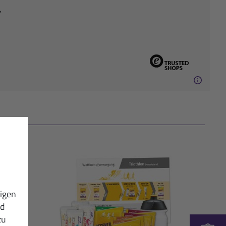
igen
nd
zu