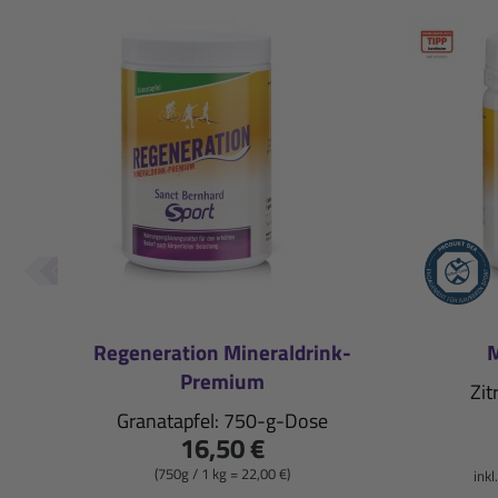
Regeneration Mineraldrink-
M
Premium
Zit
Granatapfel: 750-g-Dose
16,50 €
(750g / 1 kg = 22,00 €)
inkl