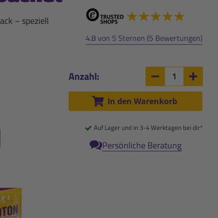
ck – speziell
4.8 von 5 Sternen (5 Bewertungen)
Anzahl:
Anzahl um 1 ver
Anzah
In den Warenkorb
Auf Lager und in 3-4 Werktagen bei dir*
Persönliche Beratung