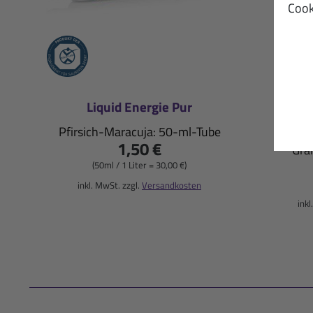
Cook
Liquid Energie Pur
Regen
Pfirsich-Maracuja: 50-ml-Tube
1,50 €
Gra
(50ml / 1 Liter = 30,00 €)
inkl. MwSt. zzgl.
Versandkosten
inkl