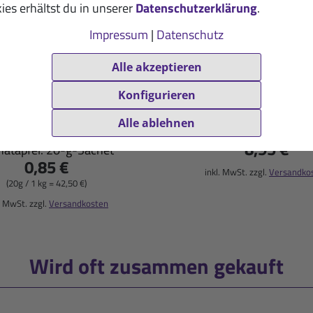
ies erhältst du in unserer
Datenschutzerklärung
.
Impressum
|
Datenschutz
Alle akzeptieren
Konfigurieren
eration Mineraldrink-
Halbmarathon-S
Premium Sachet
Alle ablehnen
6er-Set
8,95 €
natapfel: 20-g-Sachet
0,85 €
inkl. MwSt. zzgl.
Versandko
(20g / 1 kg = 42,50 €)
. MwSt. zzgl.
Versandkosten
Wird oft zusammen gekauft