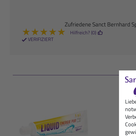
Zufriedene Sanct Bernhard S
★
★
★
★
★
Hilfreich? (0)
VERIFIZIERT
Lieb
notw
Verb
Cook
gewü