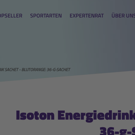
OPSELLER
SPORTARTEN
EXPERTENRAT
ÜBER UN
NK SACHET - BLUTORANGE: 36-G-SACHET
Isoton Energiedrin
36-g-