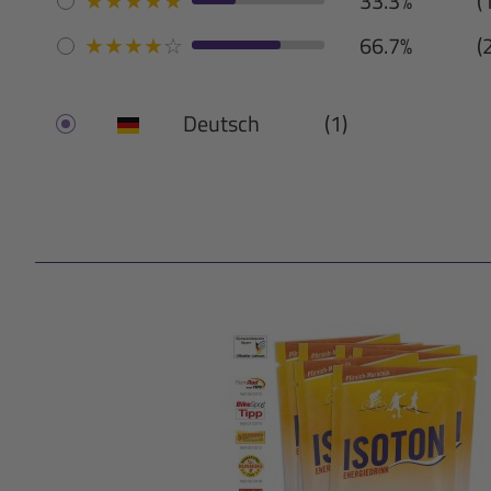
★
★
★
★
★
33.3%
(
★
★
★
★
☆
66.7%
(
Deutsch
(1)