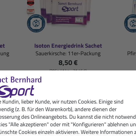
et
Isoton Energiedrink Sachet
kung
Sauerkirsche: 11er-Packung
Pfi
8,50 €
(396g / 1 kg = 21,46 €)
inkl. MwSt. zzgl.
Versandkosten
e Kundin, lieber Kunde, wir nutzen Cookies. Einige sind
d Sport – für deine Fitness u
endig (z. B. für den Warenkorb), andere dienen der
esserung des Onlineangebots. Du kannst die nicht notwend
ies "Alle akzeptieren" oder mit "Konfigurieren" ablehnen u
liegt uns am Herzen. Daher
nschte Cookies einzeln aktivieren. Weitere Informationen 
erhaus Sanct Bernhard" in