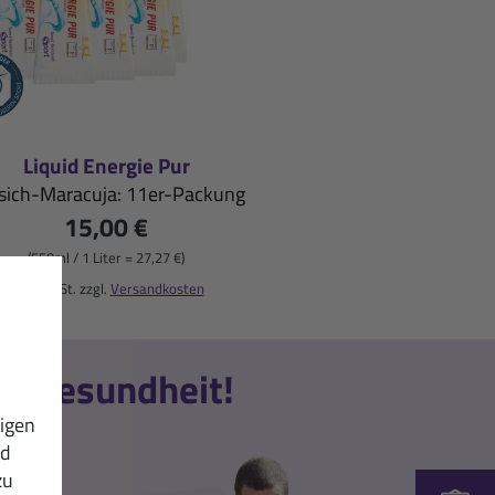
Liquid Energie Pur
rsich-Maracuja: 11er-Packung
15,00 €
(550ml / 1 Liter = 27,27 €)
inkl. MwSt. zzgl.
Versandkosten
nd Gesundheit!
igen
nd
zu