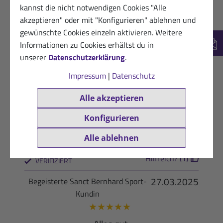
10.04.2025
Begeisterte Kundin von Sanct
kannst die nicht notwendigen Cookies "Alle
Bernhard Sport
akzeptieren" oder mit "Konfigurieren" ablehnen und
★
★
★
★
★
gewünschte Cookies einzeln aktivieren. Weitere
Informationen zu Cookies erhältst du in
Guter Geschmack ????
New
unserer
Datenschutzerklärung
.
Hilfreich? (1)
VERIFIZIERT
Impressum
|
Datenschutz
27.03.2025
Dankbarer Kunde von Sanct
Alle akzeptieren
Bernhard Sport
★
★
★
★
★
Konfigurieren
Top Produkt
Alle ablehnen
Hilfreich? (1)
VERIFIZIERT
27.03.2025
Begeisterte Sanct Bernhard Sport-
Kundin
★
★
★
★
★