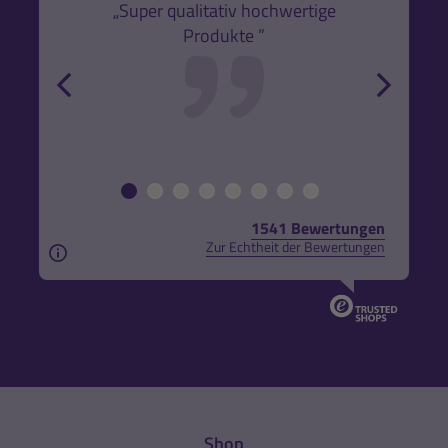
k,
„Super qualitativ hochwertige
„Gute
Produkte ”
r und
back
forw
1541 Bewertungen
Zur Echtheit der Bewertungen
Aus rechtlichen Gründen weisen wir darauf hin, das
Shop