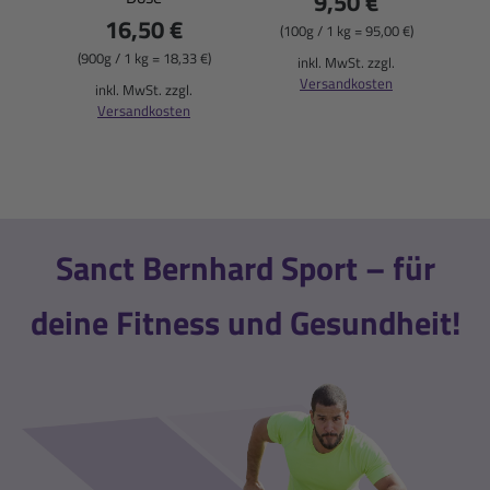
9,50 €
16,50 €
Gra
(100g / 1 kg = 95,00 €)
(900g / 1 kg = 18,33 €)
inkl. MwSt. zzgl.
Versandkosten
(
inkl. MwSt. zzgl.
Versandkosten
Sanct Bernhard Sport – für
deine Fitness und Gesundheit!