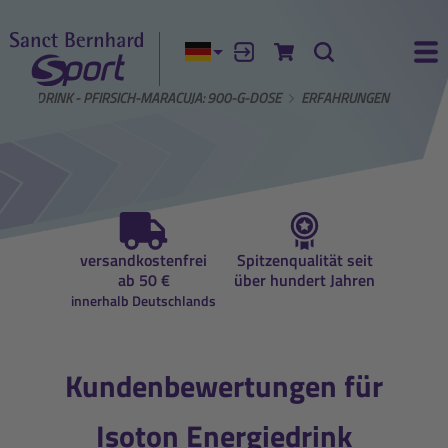
Aktuelle Sprache:
Anmelden
Zum Warenkorb
Suche
Ha
NERGIEDRINK - PFIRSICH-MARACUJA: 900-G-DOSE
ERFAHRUNGEN
auf
versandkostenfrei
Spitzenqualität seit
Beratun
ung
ab 50 €
über hundert Jahren
Ernähr
innerhalb Deutschlands
Kundenbewertungen für
Isoton Energiedrink