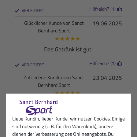
Hilfreich? (1)
VERIFIZIERT
19.06.2025
Glücklicher Kunde von Sanct
Bernhard Sport
★
★
★
★
★
Das Getränk ist gut!
Hilfreich? (1)
VERIFIZIERT
23.04.2025
Zufriedene Kundin von Sanct
Bernhard Sport
★
★
★
★
★
leicht säuerlicher Geschmack-was beim
Laufen unglaublich gut tut
Liebe Kundin, lieber Kunde, wir nutzen Cookies. Einige
Hilfreich? (1)
sind notwendig (z. B. für den Warenkorb), andere
VERIFIZIERT
dienen der Verbesserung des Onlineangebots. Du