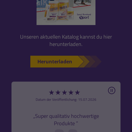
Unseren aktuellen Katalog kannst du hier
herunterladen.
Herunterladen
Pause
★
★
★
★
★
6
Datum der Veröffentlichung: 15.07.2026
den
k,
„Super qualitativ hochwertige
„Gute
Produkte ”
r und