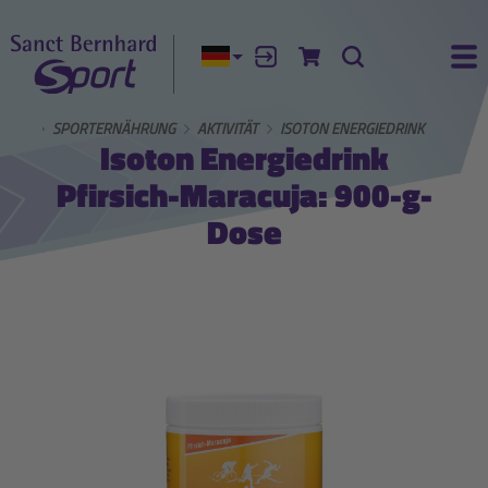
Aktuelle Sprache:
Anmelden
Zum Warenkorb
Suche
Ha
SEITE
SPORTERNÄHRUNG
AKTIVITÄT
ISOTON ENERGIEDRINK
Isoton Energiedrink
Pfirsich-Maracuja: 900-g-
Dose