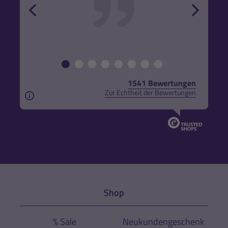
back
forw
1541 Bewertungen
Zur Echtheit der Bewertungen
Aus rechtlichen Gründen weisen wir darauf hin, das
Shop
% Sale
Neukundengeschenk