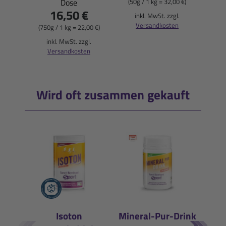
(50ml
Dose
(50g / 1 kg = 32,00 €)
16,50 €
i
inkl. MwSt. zzgl.
Versandkosten
(750g / 1 kg = 22,00 €)
inkl. MwSt. zzgl.
Versandkosten
Wird oft zusammen gekauft
Isoton
Mineral-Pur-Drink
Liqu