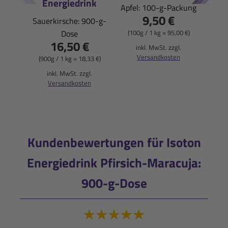
Energiedrink
Apfel: 100-g-Packung
Pfi
9,50 €
1
Sauerkirsche: 900-g-
Dose
(100g / 1 kg = 95,00 €)
16,50 €
(550ml
inkl. MwSt. zzgl.
Versandkosten
(900g / 1 kg = 18,33 €)
i
inkl. MwSt. zzgl.
Versandkosten
Kundenbewertungen für Isoton
Energiedrink Pfirsich-Maracuja:
900-g-Dose