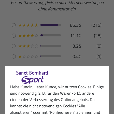
Gesamtbewertung fließen auch Sternebewertungen
ohne Kommentar ein.
★
★
★
★
★
85.3%
(215)
★
★
★
★
☆
11.1%
(28)
★
★
★
☆
☆
3.2%
(8)
★
☆
☆
☆
☆
0.4%
(1)
Deutsch
(159)
English
(2)
Liebe Kundin, lieber Kunde, wir nutzen Cookies. Einige
sind notwendig (z. B. für den Warenkorb), andere
dienen der Verbesserung des Onlineangebots. Du
kannst die nicht notwendigen Cookies "Alle
akzeptieren" oder mit "Konfigurieren" ablehnen und