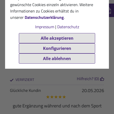
gewünschte Cookies einzeln aktivieren. Weitere
26.05.2026
Zufriedener Kunde
Informationen zu Cookies erhältst du in
★
★
★
★
☆
New
unserer
Datenschutzerklärung
.
Es reicht!!!!
Impressum
|
Datenschutz
Hilfreich? (0)
VERIFIZIERT
Alle akzeptieren
26.05.2026
Zufriedene Kundin von Sanct Bernhard
Konfigurieren
Sport
★
★
★
★
★
Alle ablehnen
.
Hilfreich? (0)
VERIFIZIERT
20.05.2026
Glückliche Kundin
★
★
★
★
★
gute Ergänzung während und nach dem Sport