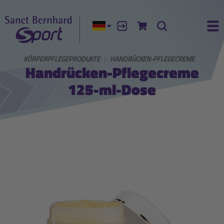
Aktuelle Sprache:
Anmelden
Zum Warenkorb
Suche
Ha
HARD
KÖRPERPFLEGEPRODUKTE
HANDRÜCKEN-PFLEGECREME
Handrücken-Pflegecreme
125-ml-Dose