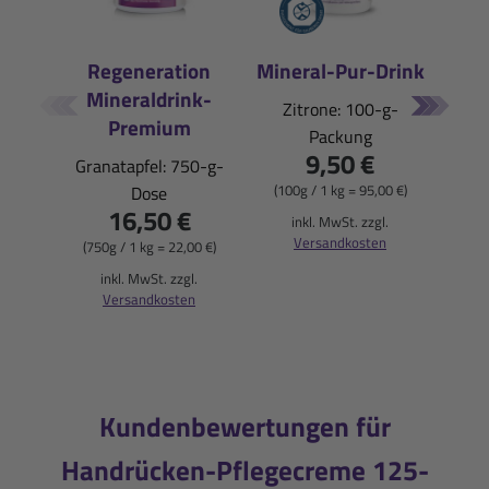
Regeneration
Mineral-Pur-Drink
Mineraldrink-
E
Zitrone: 100-g-
Premium
Packung
Pfi
9,50 €
Granatapfel: 750-g-
(100g / 1 kg = 95,00 €)
Dose
16,50 €
(900
inkl. MwSt. zzgl.
Versandkosten
(750g / 1 kg = 22,00 €)
i
inkl. MwSt. zzgl.
Versandkosten
Kundenbewertungen für
Handrücken-Pflegecreme 125-