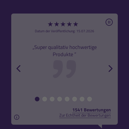
Pause
★
★
★
★
★
6
Datum der Veröffentlichung: 15.07.2026
den
k,
„Super qualitativ hochwertige
„Gute
Produkte ”
r und
back
forw
1541 Bewertungen
Zur Echtheit der Bewertungen
Aus rechtlichen Gründen weisen wir darauf hin, das