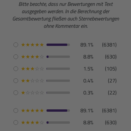
Bitte beachte, dass nur Bewertungen mit Text
ausgegeben werden. In die Berechnung der
Gesamtbewertung fließen auch Sternebewertungen
ohne Kommentar ein.
★
★
★
★
★
89.1%
(6381)
★
★
★
★
☆
8.8%
(630)
★
★
★
☆
☆
1.5%
(105)
★
★
☆
☆
☆
0.4%
(27)
★
☆
☆
☆
☆
0.3%
(22)
★
★
★
★
★
89.1%
(6381)
★
★
★
★
☆
8.8%
(630)