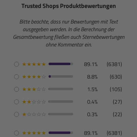
Trusted Shops Produktbewertungen
Bitte beachte, dass nur Bewertungen mit Text
ausgegeben werden. In die Berechnung der
Gesamtbewertung fließen auch Sternebewertungen
ohne Kommentar ein.
★
★
★
★
★
89.1%
(6381)
★
★
★
★
☆
8.8%
(630)
★
★
★
☆
☆
1.5%
(105)
★
★
☆
☆
☆
0.4%
(27)
★
☆
☆
☆
☆
0.3%
(22)
★
★
★
★
★
89.1%
(6381)