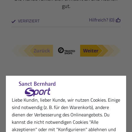
gut.
Hilfreich? (0)
VERIFIZIERT
Zurück
Weiter
Alle Kundenbewertungen anzeigen (neueste
zuerst)
Kundenbewertungen für
Liebe Kundin, lieber Kunde, wir nutzen Cookies. Einige
sind notwendig (z. B. für den Warenkorb), andere
Handrücken-Pflegecreme 125-
dienen der Verbesserung des Onlineangebots. Du
ml-Dose
kannst die nicht notwendigen Cookies "Alle
akzeptieren" oder mit "Konfigurieren" ablehnen und