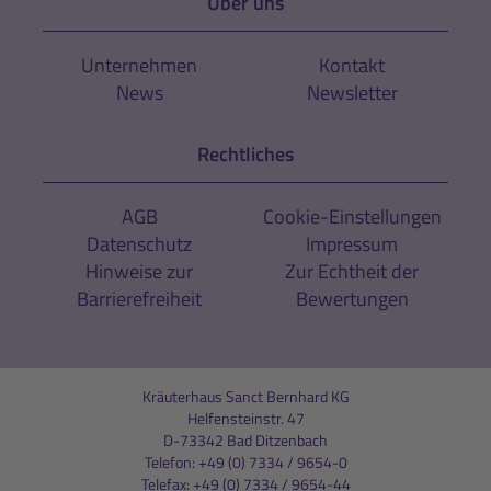
Über uns
Unternehmen
Kontakt
News
Newsletter
Rechtliches
AGB
Cookie-Einstellungen
Datenschutz
Impressum
Hinweise zur
Zur Echtheit der
Barrierefreiheit
Bewertungen
Kräuterhaus Sanct Bernhard KG
Helfensteinstr. 47
D-73342 Bad Ditzenbach
Telefon:
+49 (0) 7334 / 9654-0
Telefax: +49 (0) 7334 / 9654-44