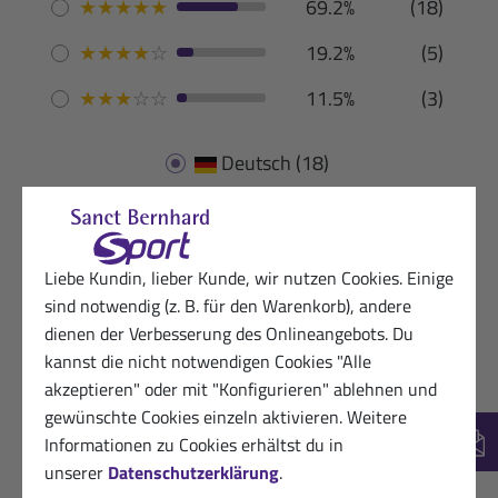
★
★
★
★
★
69.2%
(18)
★
★
★
★
☆
19.2%
(5)
★
★
★
☆
☆
11.5%
(3)
Deutsch
(18)
Liebe Kundin, lieber Kunde, wir nutzen Cookies. Einige
sind notwendig (z. B. für den Warenkorb), andere
07.05.2026
Zufriedene Kundin von Sanct Bernhard
dienen der Verbesserung des Onlineangebots. Du
Sport
kannst die nicht notwendigen Cookies "Alle
★
★
★
★
★
akzeptieren" oder mit "Konfigurieren" ablehnen und
prima Geschmack, gibt Energie
gewünschte Cookies einzeln aktivieren. Weitere
Informationen zu Cookies erhältst du in
New
Hilfreich? (1)
unserer
Datenschutzerklärung
.
VERIFIZIERT