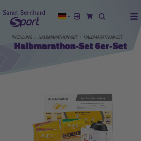
Aktuelle Sprache:
Anmelden
Zum Warenkorb
Suche
Ha
SET-EMPFEHLUNG
HALBMARATHON-SET
HALBMARATHON-SET
Halbmarathon-Set 6er-Set