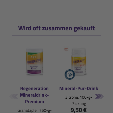
Wird oft zusammen gekauft
Regeneration
Mineral-Pur-Drink
Mineraldrink-
E
Zitrone: 100-g-
Premium
Packung
Pfi
9,50 €
Granatapfel: 750-g-