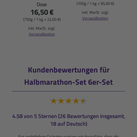
(100g / 1 kg = 95,00 €)
Dose
16,50 €
(900
inkl. MwSt. zzgl.
Versandkosten
(750g / 1 kg = 22,00 €)
i
inkl. MwSt. zzgl.
Versandkosten
Kundenbewertungen für
Halbmarathon-Set 6er-Set
4.58 von 5 Sternen (26 Bewertungen insgesamt,
18 auf Deutsch)
Aus rechtlichen Gründen weisen wir darauf hin, dass die