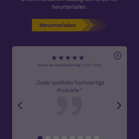
herunterladen.
Herunterladen
Pause
★
★
★
★
★
6
Datum der Veröffentlichung: 15.07.2026
den
k,
„Super qualitativ hochwertige
„Gute
Produkte ”
r und
back
forw