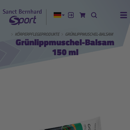
Aktuelle Sprache:
Anmelden
Zum Warenkorb
Suche
Ha
NHARD
KÖRPERPFLEGEPRODUKTE
GRÜNLIPPMUSCHEL-BALSAM
Grünlippmuschel-Balsam
150 ml