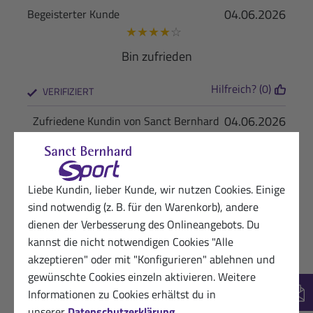
04.06.2026
Begeisterter Kunde
★
★
★
★
☆
Bin zufrieden
Hilfreich? (0)
VERIFIZIERT
04.06.2026
Zufriedene Kundin von Sanct Bernhard
Sport
★
★
★
★
★
Hilft total bei schmerzen
Liebe Kundin, lieber Kunde, wir nutzen Cookies. Einige
sind notwendig (z. B. für den Warenkorb), andere
Hilfreich? (2)
VERIFIZIERT
dienen der Verbesserung des Onlineangebots. Du
kannst die nicht notwendigen Cookies "Alle
04.06.2026
Kundin von Sanct Bernhard Sport
akzeptieren" oder mit "Konfigurieren" ablehnen und
★
☆
☆
☆
☆
gewünschte Cookies einzeln aktivieren. Weitere
Auch hier gilt - wie kann ich mit etwas zufrieden
Informationen zu Cookies erhältst du in
New
sein , wenn die Ware nicht geliefert wird
unserer
Datenschutzerklärung
.