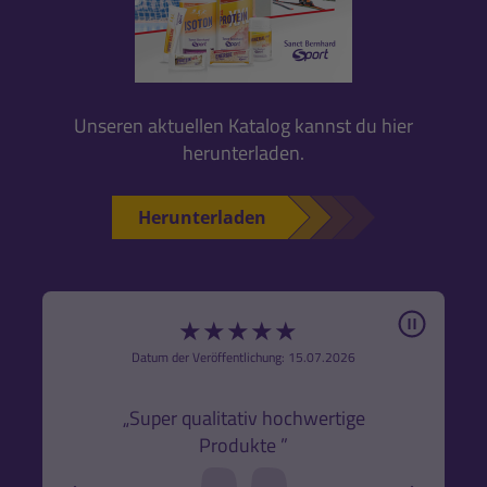
Unseren aktuellen Katalog kannst du hier
herunterladen.
Herunterladen
Pause
★
★
★
★
★
6
Datum der Veröffentlichung: 15.07.2026
den
k,
„Super qualitativ hochwertige
„Gute
Produkte ”
r und
back
forw