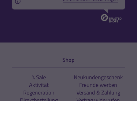
Aus rechtlichen Gründen weisen wir darauf hin, das
Shop
% Sale
Neukundengeschenk
Aktivität
Freunde werben
Regeneration
Versand & Zahlung
Direktbestellung
Vertrag widerrufen
Sport
Sportarten
Expertenrat