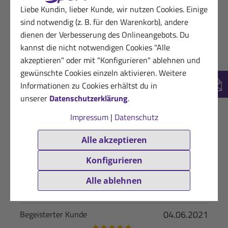
★
★
★
☆
☆
10%
(1)
Liebe Kundin, lieber Kunde, wir nutzen Cookies. Einige
sind notwendig (z. B. für den Warenkorb), andere
dienen der Verbesserung des Onlineangebots. Du
Deutsch
(6)
kannst die nicht notwendigen Cookies "Alle
akzeptieren" oder mit "Konfigurieren" ablehnen und
gewünschte Cookies einzeln aktivieren. Weitere
Informationen zu Cookies erhältst du in
New
unserer
Datenschutzerklärung
.
22.05.2026
Begeisterte Sanct Bernhard Sport-
Impressum
|
Datenschutz
Kundin
★
★
★
★
☆
Alle akzeptieren
Das Produkt hab ich bei meinen Radausfahrten
Konfigurieren
immer dabei
Alle ablehnen
Hilfreich? (0)
VERIFIZIERT
04.06.2021
Begeisterter Kunde
★
★
★
★
★