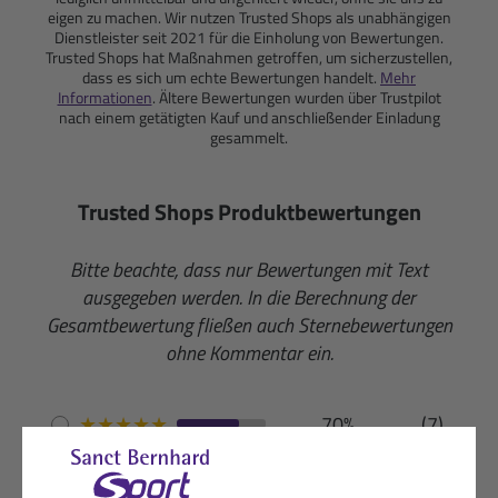
eigen zu machen. Wir nutzen Trusted Shops als unabhängigen
Dienstleister seit 2021 für die Einholung von Bewertungen.
Trusted Shops hat Maßnahmen getroffen, um sicherzustellen,
dass es sich um echte Bewertungen handelt.
Mehr
Informationen
. Ältere Bewertungen wurden über Trustpilot
nach einem getätigten Kauf und anschließender Einladung
gesammelt.
Trusted Shops Produktbewertungen
Bitte beachte, dass nur Bewertungen mit Text
ausgegeben werden. In die Berechnung der
Gesamtbewertung fließen auch Sternebewertungen
ohne Kommentar ein.
★
★
★
★
★
70%
(7)
★
★
★
★
☆
20%
(2)