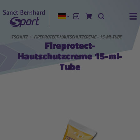
Aktuelle Sprache:
Anmelden
Zum Warenkorb
Suche
Ha
HAUTSCHUTZ
FIREPROTECT-HAUTSCHUTZCREME - 15-ML-TUBE
Fireprotect-
Hautschutzcreme 15-ml-
Tube