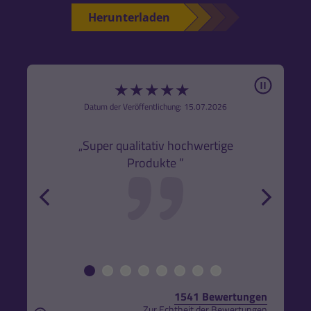
Herunterladen
Pause
★
★
★
★
★
6
Datum der Veröffentlichung: 15.07.2026
den
k,
„Super qualitativ hochwertige
„Gute
Produkte ”
r und
back
forw
1541 Bewertungen
Zur Echtheit der Bewertungen