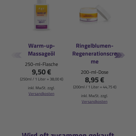
Warm-up-
Ringelblumen-
Massageöl
Regenerationscre
E
me
250-ml-Flasche
9,50 €
200-ml-Dose
Pfirs
8,95 €
(250ml / 1 Liter = 38,00 €)
(200ml / 1 Liter = 44,75 €)
inkl. MwSt. zzgl.
Versandkosten
(36
inkl. MwSt. zzgl.
Versandkosten
i
Wird oft zusammen gekauft