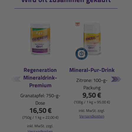
Regeneration
Mineral-Pur-Drink
Mineraldrink-
E
Zitrone: 100-g-
Premium
Packung
Pfi
9,50 €
Granatapfel: 750-g-
(100g / 1 kg = 95,00 €)
Dose
16,50 €
(900
inkl. MwSt. zzgl.
Versandkosten
(750g / 1 kg = 22,00 €)
i
inkl. MwSt. zzgl.
Versandkosten