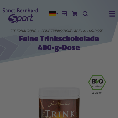
Aktuelle Sprache:
Anmelden
Zum Warenkorb
Suche
Ha
BEWUSSTE ERNÄHRUNG
FEINE TRINKSCHOKOLADE - 400-G-DOSE
Feine Trinkschokolade
400-g-Dose
DE-ÖKO-001