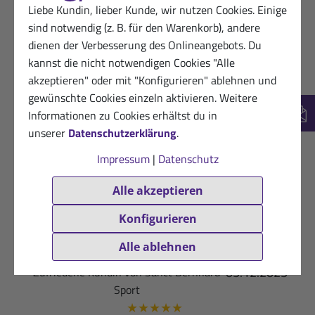
Hilfreich? (0)
Liebe Kundin, lieber Kunde, wir nutzen Cookies. Einige
VERIFIZIERT
sind notwendig (z. B. für den Warenkorb), andere
03.01.2026
Zufriedener Sanct Bernhard Sport-Kunde
dienen der Verbesserung des Onlineangebots. Du
★
★
★
★
★
kannst die nicht notwendigen Cookies "Alle
akzeptieren" oder mit "Konfigurieren" ablehnen und
lecker
gewünschte Cookies einzeln aktivieren. Weitere
Hilfreich? (0)
Informationen zu Cookies erhältst du in
VERIFIZIERT
New
unserer
Datenschutzerklärung
.
25.12.2025
Dankbarer Kunde von Sanct Bernhard
Impressum
|
Datenschutz
Sport
★
★
★
★
★
Alle akzeptieren
Schmeckt, zum Glück nur ganz wenig Zucker
Konfigurieren
Hilfreich? (0)
VERIFIZIERT
Alle ablehnen
05.12.2025
Zufriedene Kundin von Sanct Bernhard
Sport
★
★
★
★
★