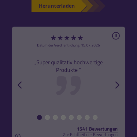
Herunterladen
Pause
★
★
★
★
★
6
Datum der Veröffentlichung: 15.07.2026
den
k,
„Super qualitativ hochwertige
„Gute
Produkte ”
r und
back
forw
1541 Bewertungen
Zur Echtheit der Bewertungen
Aus rechtlichen Gründen weisen wir darauf hin, das