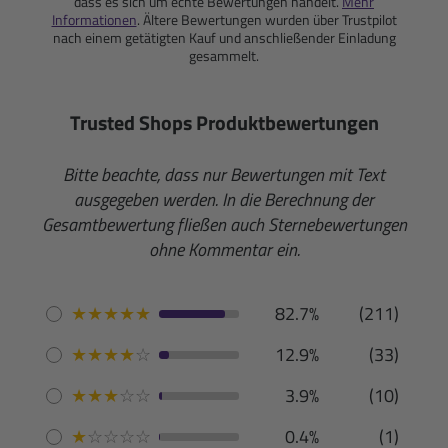
dass es sich um echte Bewertungen handelt.
Mehr
Informationen
. Ältere Bewertungen wurden über Trustpilot
nach einem getätigten Kauf und anschließender Einladung
gesammelt.
Trusted Shops Produktbewertungen
Bitte beachte, dass nur Bewertungen mit Text
ausgegeben werden. In die Berechnung der
Gesamtbewertung fließen auch Sternebewertungen
ohne Kommentar ein.
★
★
★
★
★
82.7%
(211)
★
★
★
★
☆
12.9%
(33)
★
★
★
☆
☆
3.9%
(10)
★
☆
☆
☆
☆
0.4%
(1)