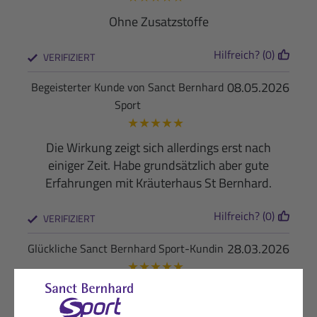
Ohne Zusatzstoffe
Hilfreich? (0)
VERIFIZIERT
08.05.2026
Begeisterter Kunde von Sanct Bernhard
Sport
★
★
★
★
★
Die Wirkung zeigt sich allerdings erst nach
einiger Zeit. Habe grundsätzlich aber gute
Erfahrungen mit Kräuterhaus St Bernhard.
Hilfreich? (0)
VERIFIZIERT
28.03.2026
Glückliche Sanct Bernhard Sport-Kundin
★
★
★
★
★
Sehr gut