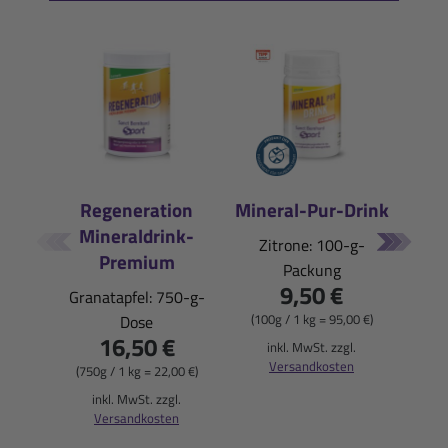
Regeneration
Mineral-Pur-Drink
Mineraldrink-
E
Zitrone: 100-g-
Premium
Packung
Pfi
9,50 €
Granatapfel: 750-g-
(100g / 1 kg = 95,00 €)
Dose
16,50 €
(900
inkl. MwSt. zzgl.
Versandkosten
(750g / 1 kg = 22,00 €)
i
inkl. MwSt. zzgl.
Versandkosten