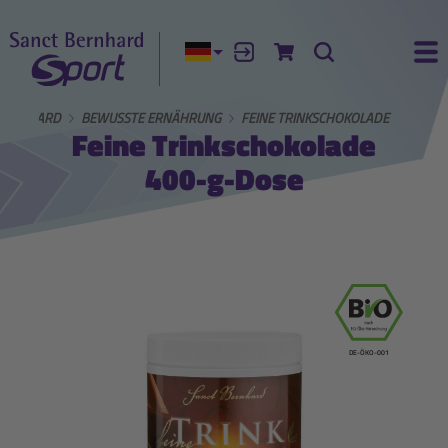
Aktuelle Sprache:
Anmelden
Zum Warenkorb
Suche
Ha
BERNHARD
BEWUSSTE ERNÄHRUNG
FEINE TRINKSCHOKOLADE
Feine Trinkschokolade
400-g-Dose
DE-ÖKO-001