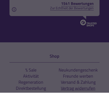
1541 Bewertungen
Zur Echtheit der Bewertungen
Aus rechtlichen Gründen weisen wir darauf hin, das
Shop
% Sale
Neukundengeschenk
Aktivität
Freunde werben
Regeneration
Versand & Zahlung
Direktbestellung
Vertrag widerrufen
Sport