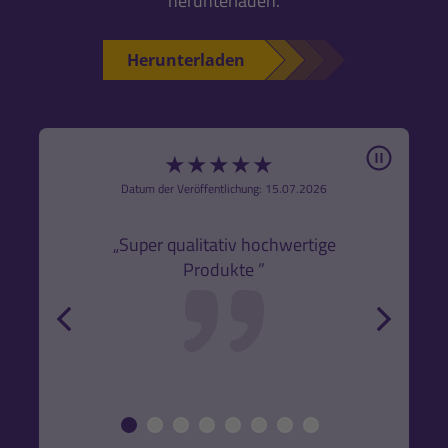
herunterladen.
Herunterladen
Pause
★
★
★
★
★
6
Datum der Veröffentlichung: 15.07.2026
den
k,
„Super qualitativ hochwertige
„Gute
Produkte ”
r und
back
forw