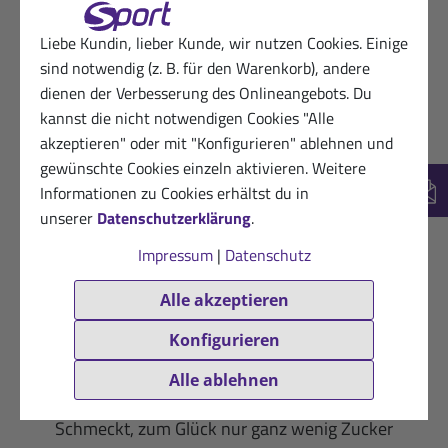
28.03.2026
Glücklicher Kunde
★
★
★
★
★
Liebe Kundin, lieber Kunde, wir nutzen Cookies. Einige
sind notwendig (z. B. für den Warenkorb), andere
Sehr gut
dienen der Verbesserung des Onlineangebots. Du
kannst die nicht notwendigen Cookies "Alle
Hilfreich? (0)
VERIFIZIERT
akzeptieren" oder mit "Konfigurieren" ablehnen und
03.01.2026
Dankbare Kundin von Sanct Bernhard
gewünschte Cookies einzeln aktivieren. Weitere
Sport
Informationen zu Cookies erhältst du in
New
★
★
★
★
★
unserer
Datenschutzerklärung
.
lecker
Impressum
|
Datenschutz
Hilfreich? (0)
Alle akzeptieren
VERIFIZIERT
Konfigurieren
25.12.2025
Dankbarer Kunde von Sanct Bernhard
Sport
Alle ablehnen
★
★
★
★
★
Schmeckt, zum Glück nur ganz wenig Zucker