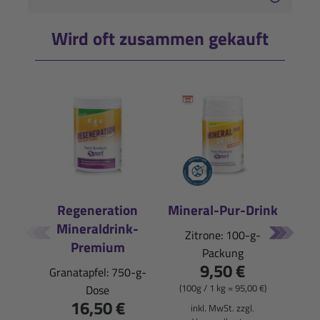
Wird oft zusammen gekauft
Regeneration
Mineral-Pur-Drink
Mineraldrink-
E
Zitrone: 100-g-
Premium
Packung
Pfi
9,50 €
Granatapfel: 750-g-
(100g / 1 kg = 95,00 €)
Dose
16,50 €
(900
inkl. MwSt. zzgl.