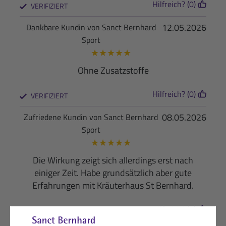
Hilfreich? (0)
VERIFIZIERT
12.05.2026
Dankbare Kundin von Sanct Bernhard
Sport
★
★
★
★
★
Ohne Zusatzstoffe
Hilfreich? (0)
VERIFIZIERT
08.05.2026
Zufriedene Kundin von Sanct Bernhard
Sport
★
★
★
★
★
Die Wirkung zeigt sich allerdings erst nach
einiger Zeit. Habe grundsätzlich aber gute
Erfahrungen mit Kräuterhaus St Bernhard.
Hilfreich? (0)
VERIFIZIERT