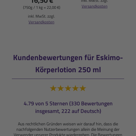
16,50 €
inkl. MwSt. zzgl.
Versandkosten
(750g / 1 kg = 22,00 €)
i
inkl. MwSt. zzgl.
Versandkosten
Kundenbewertungen für Eskimo-
Körperlotion 250 ml
4.79 von 5 Sternen (330 Bewertungen
insgesamt, 222 auf Deutsch)
Aus rechtlichen Gründen weisen wir darauf hin, dass die
nachfolgenden Nutzerbewertungen allein die Meinung der
Verwender unserer Produkte wiedergeben. Die Bewertungen