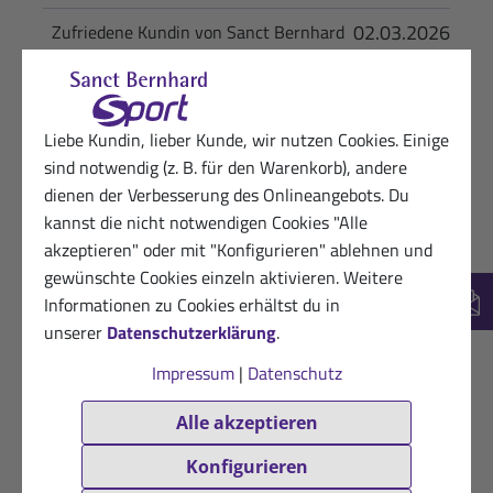
02.03.2026
Zufriedene Kundin von Sanct Bernhard
Sport
★
★
★
★
★
Alles okay.
Liebe Kundin, lieber Kunde, wir nutzen Cookies. Einige
sind notwendig (z. B. für den Warenkorb), andere
Hilfreich? (0)
VERIFIZIERT
dienen der Verbesserung des Onlineangebots. Du
kannst die nicht notwendigen Cookies "Alle
06.12.2025
Zufriedene Sanct Bernhard Sport-Kundin
akzeptieren" oder mit "Konfigurieren" ablehnen und
★
★
★
★
★
gewünschte Cookies einzeln aktivieren. Weitere
Zieht schnell in die Haut ein ohne an der
Informationen zu Cookies erhältst du in
New
Unterwäsche zu kleben.
unserer
Datenschutzerklärung
.
Impressum
|
Datenschutz
Hilfreich? (0)
VERIFIZIERT
26.11.2025
Alle akzeptieren
Dankbarer Kunde von Sanct Bernhard
Sport
Konfigurieren
★
★
★
★
★