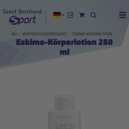
Aktuelle Sprache:
Anmelden
Zum Warenkorb
Suche
Ha
BERNHARD
KÖRPERPFLEGEPRODUKTE
ESKIMO-KÖRPERLOTION
Eskimo-Körperlotion 250
ml