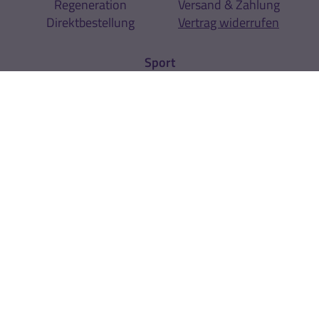
Regeneration
Versand & Zahlung
Direktbestellung
Vertrag widerrufen
Sport
Sportarten
Expertenrat
Über uns
Unternehmen
Kontakt
News
Newsletter
Rechtliches
AGB
Cookie-Einstellungen
Datenschutz
Impressum
Hinweise zur
Zur Echtheit der