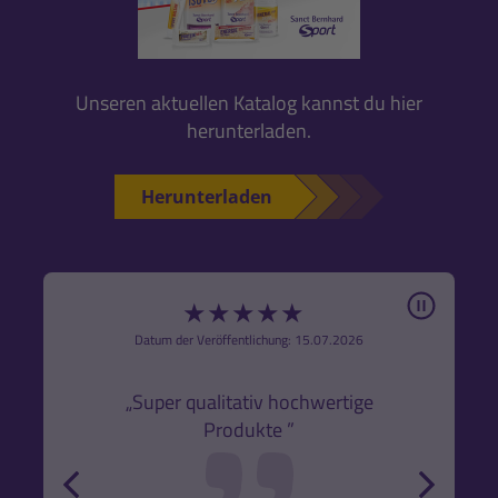
Unseren aktuellen Katalog kannst du hier
herunterladen.
Herunterladen
Pause
★
★
★
★
★
6
Datum der Veröffentlichung: 15.07.2026
den
k,
„Super qualitativ hochwertige
„Gute
Produkte ”
r und
back
forw