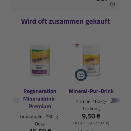
Wird oft zusammen gekauft
Regeneration
Mineral-Pur-Drink
Mineraldrink-
E
Zitrone: 100-g-
Premium
Packung
Pfi
9,50 €
Granatapfel: 750-g-
(100g / 1 kg = 95,00 €)
Dose
(900