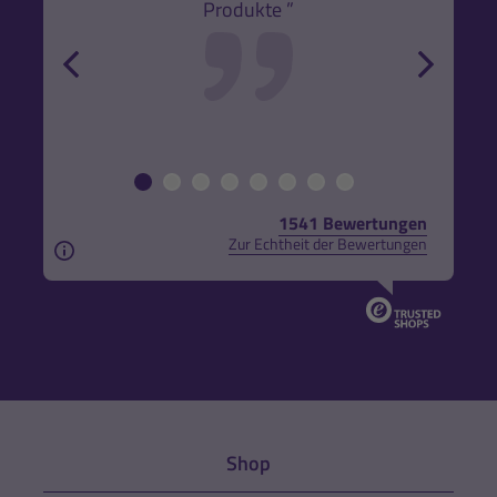
Produkte ”
r und
back
forw
1541 Bewertungen
Zur Echtheit der Bewertungen
Aus rechtlichen Gründen weisen wir darauf hin, das
Shop