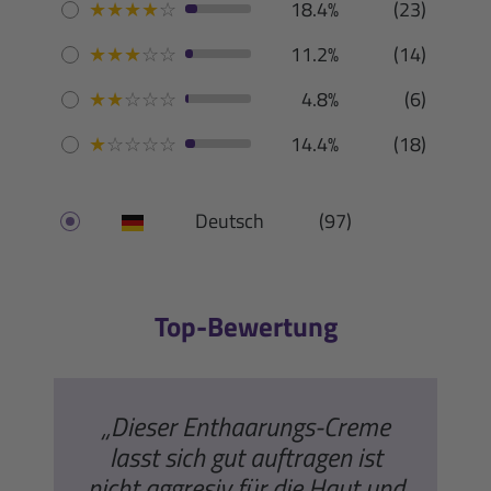
★
★
★
★
☆
18.4%
(23)
★
★
★
☆
☆
11.2%
(14)
★
★
☆
☆
☆
4.8%
(6)
★
☆
☆
☆
☆
14.4%
(18)
Deutsch
(97)
Top-Bewertung
„Dieser Enthaarungs-Creme
lasst sich gut auftragen ist
nicht aggresiv für die Haut und