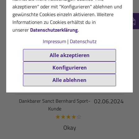
01.04.2025
Dankbare Kundin
akzeptieren" oder mit "Konfigurieren" ablehnen und
★
★
★
★
★
gewünschte Cookies einzeln aktivieren. Weitere
Informationen zu Cookies erhältst du in
Sehr gut alles perfekt
New
unserer
Datenschutzerklärung
.
Hilfreich? (0)
VERIFIZIERT
Impressum
|
Datenschutz
17.02.2025
Zufriedene Kundin
Alle akzeptieren
★
★
★
★
★
Konfigurieren
Sehr angenehmes Hautgefühl und Duft.
Alle ablehnen
Hilfreich? (0)
VERIFIZIERT
02.06.2024
Dankbarer Sanct Bernhard Sport-
Kunde
★
★
★
★
☆
Okay