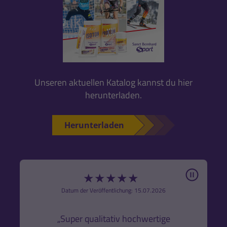
Unseren aktuellen Katalog kannst du hier
herunterladen.
Herunterladen
Pause
★
★
★
★
★
6
Datum der Veröffentlichung: 15.07.2026
den
k,
„Super qualitativ hochwertige
„Gute