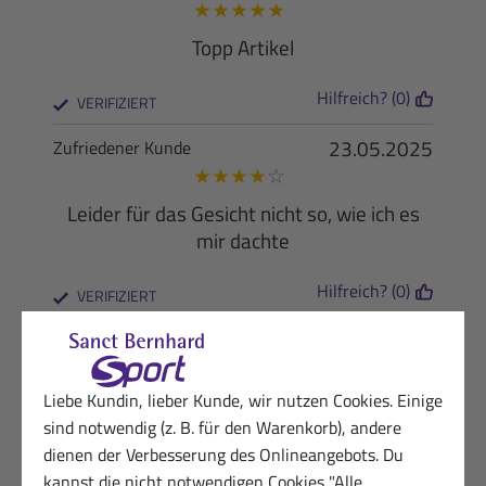
★
★
★
★
★
Topp Artikel
Hilfreich? (0)
VERIFIZIERT
23.05.2025
Zufriedener Kunde
★
★
★
★
☆
Leider für das Gesicht nicht so, wie ich es
mir dachte
Hilfreich? (0)
VERIFIZIERT
06.05.2025
Kundin von Sanct Bernhard Sport
★
★
★
☆
☆
Liebe Kundin, lieber Kunde, wir nutzen Cookies. Einige
Wirkt nicht wie versprochen
sind notwendig (z. B. für den Warenkorb), andere
dienen der Verbesserung des Onlineangebots. Du
Hilfreich? (0)
VERIFIZIERT
kannst die nicht notwendigen Cookies "Alle