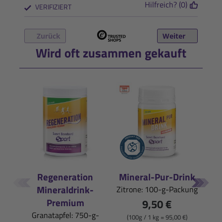
Hilfreich? (0)
VERIFIZIERT
Zurück
Weiter
Wird oft zusammen gekauft
Regeneration
Mineral-Pur-Drink
Iso
Mineraldrink-
Zitrone: 100-g-Packung
Pfi
Premium
9,50 €
Granatapfel: 750-g-
(100g / 1 kg = 95,00 €)