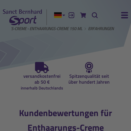
Aktuelle Sprache:
Anmelden
Zum Warenkorb
Suche
Ha
ARUNGS-CREME - ENTHAARUNGS-CREME 150 ML
ERFAHRUNGEN
auf
versandkostenfrei
Spitzenqualität seit
Beratun
ung
ab 50 €
über hundert Jahren
Ernähr
innerhalb Deutschlands
Kundenbewertungen für
Enthaarungs-Creme