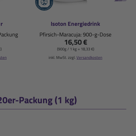
ur
Isoton Energiedrink
-Packung
Pfirsich-Maracuja: 900-g-Dose
16,50 €
)
(900g / 1 kg = 18,33 €)
sten
inkl. MwSt. zzgl.
Versandkosten
20er-Packung (1 kg)