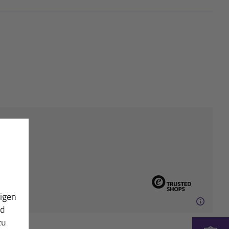
igen
nd
zu