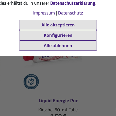
Verwandte Artikel
ies erhältst du in unserer
Datenschutzerklärung
.
Impressum
|
Datenschutz
Alle akzeptieren
Konfigurieren
Alle ablehnen
Liquid Energie Pur
Kirsche: 50-ml-Tube
1,50 €