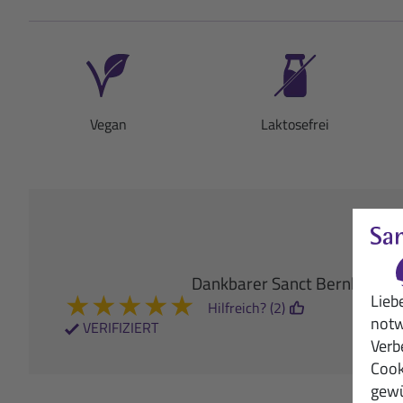
Vegan
Laktosefrei
Dankbarer Sanct Bernhard S
★
★
★
★
★
Lieb
Hilfreich? (2)
notw
VERIFIZIERT
Verb
Cook
gewü