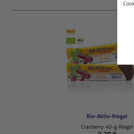
Cook
Bio-Aktiv-Riegel
Cranberry: 40-g-Riegel
2,20 €