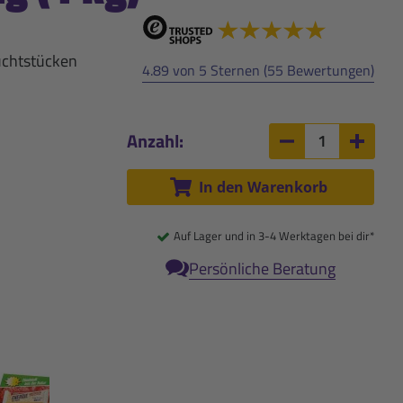
ruchtstücken
4.89 von 5 Sternen (55 Bewertungen)
Anzahl:
Anzahl um 1 ver
Anzah
In den Warenkorb
Auf Lager und in 3-4 Werktagen bei dir*
Persönliche Beratung