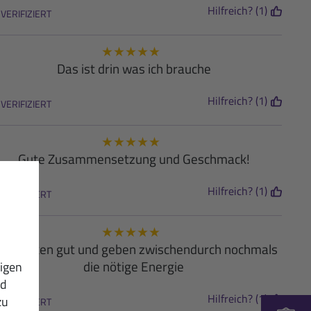
Hilfreich? (1)
VERIFIZIERT
★
★
★
★
★
Das ist drin was ich brauche
Hilfreich? (1)
VERIFIZIERT
★
★
★
★
★
Gute Zusammensetzung und Geschmack!
Hilfreich? (1)
VERIFIZIERT
★
★
★
★
★
chmecken gut und geben zwischendurch nochmals
die nötige Energie
igen
nd
Hilfreich? (1)
zu
VERIFIZIERT