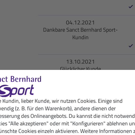
04.12.2021
Dankbare Sanct Bernhard Sport-
Kundin
13.10.2021
Glücklicher Kunde
30.09.2021
e Kundin, lieber Kunde, wir nutzen Cookies. Einige sind
S
Begeisterte Kundin
endig (z. B. für den Warenkorb), andere dienen der
esserung des Onlineangebots. Du kannst die nicht notwend
ies "Alle akzeptieren" oder mit "Konfigurieren" ablehnen u
nschte Cookies einzeln aktivieren. Weitere Informationen 