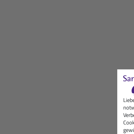
Lieb
notw
Verb
Cook
gewü