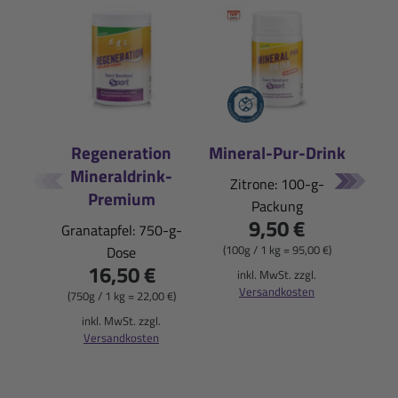
Regeneration
Mineral-Pur-Drink
Mineraldrink-
E
Zitrone: 100-g-
Premium
Packung
Pfi
9,50 €
Granatapfel: 750-g-
(100g / 1 kg = 95,00 €)
Dose
16,50 €
(900
inkl. MwSt. zzgl.
Versandkosten
(750g / 1 kg = 22,00 €)
i
inkl. MwSt. zzgl.
Versandkosten