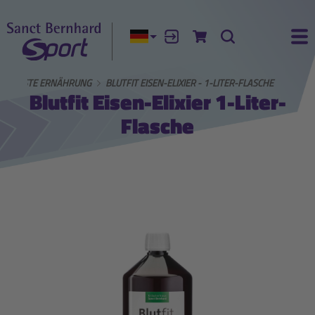
Aktuelle Sprache:
Anmelden
Zum Warenkorb
Suche
Ha
EWUSSTE ERNÄHRUNG
BLUTFIT EISEN-ELIXIER - 1-LITER-FLASCHE
Blutfit Eisen-Elixier 1-Liter-
Flasche