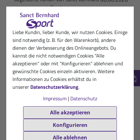
Sport
★
★
★
★
★
Ob der Saft tatsächlich wirkt, kann ich nicht
Liebe Kundin, lieber Kunde, wir nutzen Cookies. Einige
sagen. Schmecken tut er.
sind notwendig (z. B. für den Warenkorb), andere
dienen der Verbesserung des Onlineangebots. Du
Hilfreich? (0)
VERIFIZIERT
kannst die nicht notwendigen Cookies "Alle
05.06.2026
Dankbare Kundin von Sanct Bernhard
akzeptieren" oder mit "Konfigurieren" ablehnen und
Sport
gewünschte Cookies einzeln aktivieren. Weitere
★
★
★
★
★
Informationen zu Cookies erhältst du in
New
unserer
Datenschutzerklärung
.
Zeer goed redelijke prijs
Impressum
|
Datenschutz
Hilfreich? (0)
VERIFIZIERT
Alle akzeptieren
02.06.2026
Dankbare Kundin von Sanct Bernhard
Konfigurieren
Sport
★
★
★
★
★
Alle ablehnen