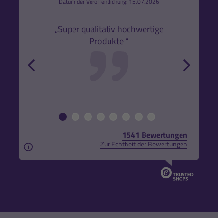
6
Datum der Veröffentlichung: 15.07.2026
den
k,
„Super qualitativ hochwertige
„Gute
Produkte ”
r und
back
forw
1541 Bewertungen
Zur Echtheit der Bewertungen
Aus rechtlichen Gründen weisen wir darauf hin, das