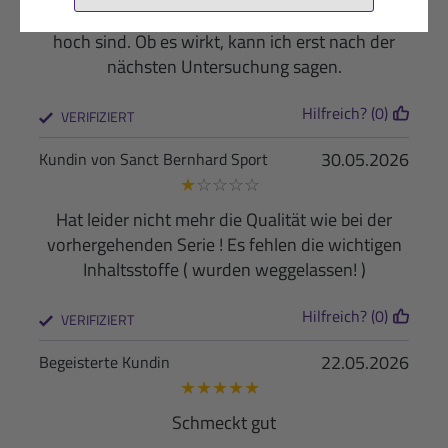
Ich nehme das Blutfit, weil meine Leukozyten zu
hoch sind. Ob es wirkt, kann ich erst nach der
nächsten Untersuchung sagen.
Hilfreich? (0)
VERIFIZIERT
30.05.2026
Kundin von Sanct Bernhard Sport
★
☆
☆
☆
☆
Hat leider nicht mehr die Qualität wie bei der
vorhergehenden Serie ! Es fehlen die wichtigen
Inhaltsstoffe ( wurden weggelassen! )
Hilfreich? (0)
VERIFIZIERT
22.05.2026
Begeisterte Kundin
★
★
★
★
★
Schmeckt gut