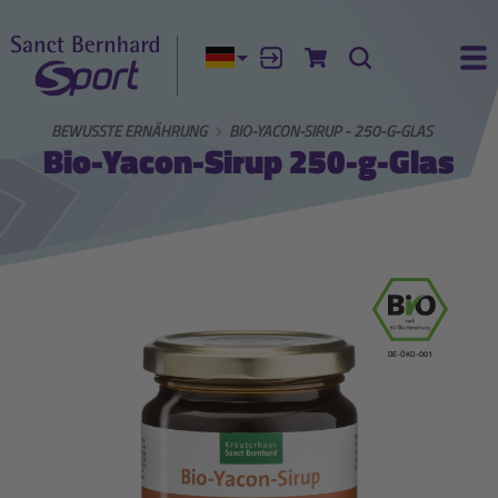
Aktuelle Sprache:
Anmelden
Zum Warenkorb
Suche
Ha
HARD
BEWUSSTE ERNÄHRUNG
BIO-YACON-SIRUP - 250-G-GLAS
Bio-Yacon-Sirup 250-g-Glas
DE-ÖKO-001