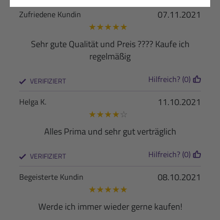
07.11.2021
Zufriedene Kundin
★
★
★
★
★
Sehr gute Qualität und Preis ???? Kaufe ich
regelmäßig
Hilfreich? (0)
VERIFIZIERT
11.10.2021
Helga K.
★
★
★
★
☆
Alles Prima und sehr gut verträglich
Hilfreich? (0)
VERIFIZIERT
08.10.2021
Begeisterte Kundin
★
★
★
★
★
Werde ich immer wieder gerne kaufen!