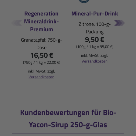
Regeneration
Mineral-Pur-Drink
Mineraldrink-
E
Zitrone: 100-g-
Premium
Packung
Pfi
9,50 €
Granatapfel: 750-g-
(100g / 1 kg = 95,00 €)
Dose
16,50 €
(900
inkl. MwSt. zzgl.
Versandkosten
(750g / 1 kg = 22,00 €)
i
inkl. MwSt. zzgl.
Versandkosten
Kundenbewertungen für Bio-
Yacon-Sirup 250-g-Glas