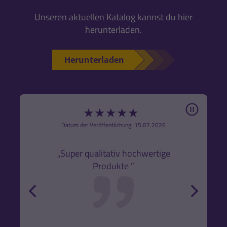
Unseren aktuellen Katalog kannst du hier
herunterladen.
Herunterladen
Pause
★
★
★
★
★
6
Datum der Veröffentlichung: 15.07.2026
den
k,
„Super qualitativ hochwertige
„Gute
Produkte ”
r und
back
forw