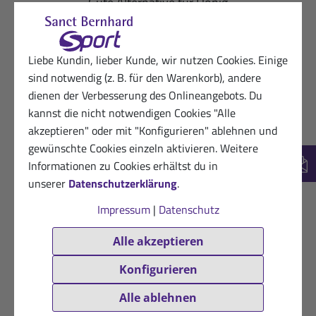
Gute Alternative für Honig
Hilfreich? (0)
VERIFIZIERT
Liebe Kundin, lieber Kunde, wir nutzen Cookies. Einige
01.08.2022
Begeisterter Kunde
sind notwendig (z. B. für den Warenkorb), andere
★
★
★
★
★
dienen der Verbesserung des Onlineangebots. Du
Ja, eine milde Süsse, und offenbar gibt es ja auch
kannst die nicht notwendigen Cookies "Alle
eine gesundheitliche Wirkung. Werde ich wohl
akzeptieren" oder mit "Konfigurieren" ablehnen und
noch nachbestellen
gewünschte Cookies einzeln aktivieren. Weitere
Informationen zu Cookies erhältst du in
New
Hilfreich? (0)
VERIFIZIERT
unserer
Datenschutzerklärung
.
Impressum
|
Datenschutz
27.01.2022
Glückliche Kundin
★
★
★
★
★
Alle akzeptieren
Tolles Aroma. Sehr lecker. Kaufe ich gerne
Konfigurieren
wieder.
Alle ablehnen
Hilfreich? (0)
VERIFIZIERT