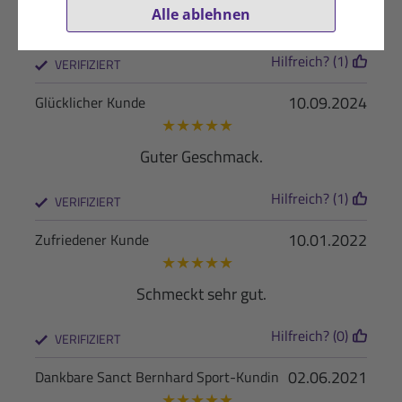
Alle ablehnen
teuer
Hilfreich? (1)
VERIFIZIERT
10.09.2024
Glücklicher Kunde
★
★
★
★
★
Guter Geschmack.
Hilfreich? (1)
VERIFIZIERT
10.01.2022
Zufriedener Kunde
★
★
★
★
★
Schmeckt sehr gut.
Hilfreich? (0)
VERIFIZIERT
02.06.2021
Dankbare Sanct Bernhard Sport-Kundin
★
★
★
★
★