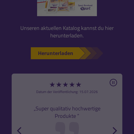
Unseren aktuellen Katalog kannst du hier
herunterladen.
Herunterladen
Pause
★
★
★
★
★
6
Datum der Veröffentlichung: 15.07.2026
den
k,
„Super qualitativ hochwertige
„Gute
Produkte ”
r und
back
forw