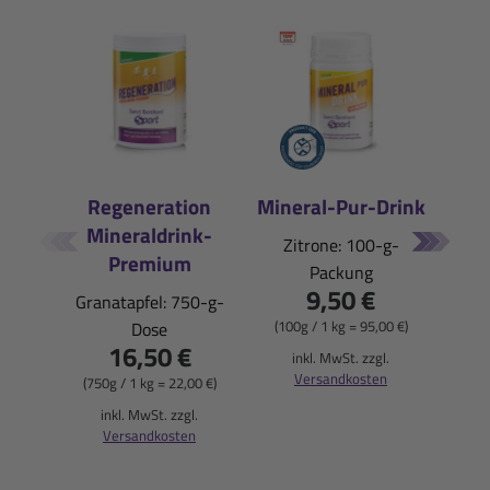
Regeneration
Mineral-Pur-Drink
Mineraldrink-
E
Zitrone: 100-g-
Premium
Packung
Pfi
9,50 €
Granatapfel: 750-g-
(100g / 1 kg = 95,00 €)
Dose
16,50 €
(900
inkl. MwSt. zzgl.
Versandkosten
(750g / 1 kg = 22,00 €)
i
inkl. MwSt. zzgl.
Versandkosten