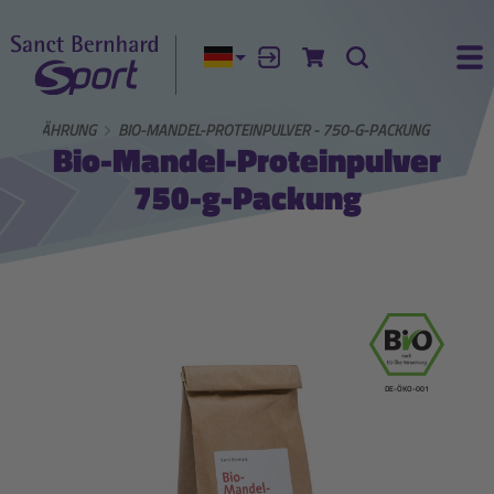
Aktuelle Sprache:
Anmelden
Zum Warenkorb
Suche
Ha
TE ERNÄHRUNG
BIO-MANDEL-PROTEINPULVER - 750-G-PACKUNG
Bio-Mandel-Proteinpulver
750-g-Packung
DE-ÖKO-001