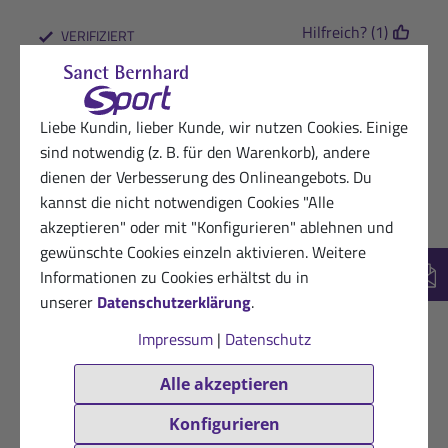
Hilfreich? (1)
VERIFIZIERT
07.01.2026
Kundin von Sanct Bernhard Sport
★
★
☆
☆
☆
Liebe Kundin, lieber Kunde, wir nutzen Cookies. Einige
es wirkt nicht oder nicht genug
sind notwendig (z. B. für den Warenkorb), andere
dienen der Verbesserung des Onlineangebots. Du
Hilfreich? (0)
VERIFIZIERT
kannst die nicht notwendigen Cookies "Alle
akzeptieren" oder mit "Konfigurieren" ablehnen und
06.01.2026
Begeisterte Kundin
gewünschte Cookies einzeln aktivieren. Weitere
★
★
★
★
★
Informationen zu Cookies erhältst du in
New
mache ich mir täglich als Mandelmilchschake
unserer
Datenschutzerklärung
.
Hilfreich? (1)
Impressum
|
Datenschutz
VERIFIZIERT
06.07.2025
Dankbarer Kunde
Alle akzeptieren
★
★
★
★
★
Konfigurieren
Guter Geschmack und nicht süß Leider etwas