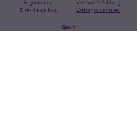
Regeneration
Versand & Zahlung
Direktbestellung
Vertrag widerrufen
Sport
Sportarten
Expertenrat
Über uns
Unternehmen
Kontakt
News
Newsletter
Rechtliches
AGB
Cookie-Einstellungen
Datenschutz
Impressum
Hinweise zur
Zur Echtheit der