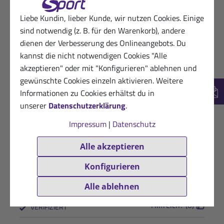
Es gibt keine Beanstandungen.
Liebe Kundin, lieber Kunde, wir nutzen Cookies. Einige
Hilfreich? (0)
VERIFIZIERT
sind notwendig (z. B. für den Warenkorb), andere
dienen der Verbesserung des Onlineangebots. Du
15.02.2026
Glücklicher Kunde von Sanct Bernhard
kannst die nicht notwendigen Cookies "Alle
Sport
akzeptieren" oder mit "Konfigurieren" ablehnen und
★
★
★
★
★
gewünschte Cookies einzeln aktivieren. Weitere
In Verfeinere täglich meinen selbst gemachten
Informationen zu Cookies erhältst du in
New
Smoothie damit
unserer
Datenschutzerklärung
.
Impressum
|
Datenschutz
Hilfreich? (0)
VERIFIZIERT
Alle akzeptieren
12.02.2026
Dankbarer Kunde
★
★
★
★
☆
Konfigurieren
alles gut
Alle ablehnen
Hilfreich? (0)
VERIFIZIERT