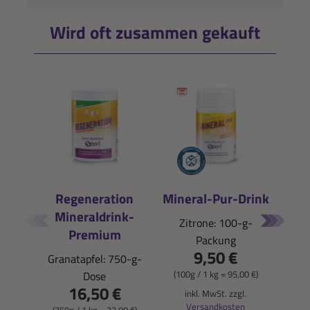
Wird oft zusammen gekauft
Regeneration
Mineral-Pur-Drink
Mineraldrink-
E
Zitrone: 100-g-
Premium
Packung
Pfi
9,50 €
Granatapfel: 750-g-
(100g / 1 kg = 95,00 €)
Dose
16,50 €
(900
inkl. MwSt. zzgl.
Versandkosten
(750g / 1 kg = 22,00 €)