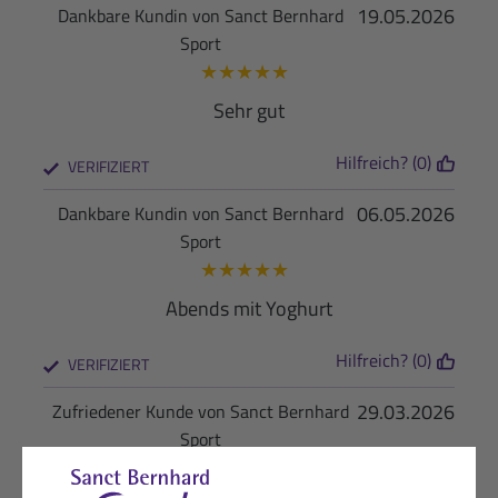
19.05.2026
Dankbare Kundin von Sanct Bernhard
Sport
★
★
★
★
★
Sehr gut
Hilfreich? (0)
VERIFIZIERT
06.05.2026
Dankbare Kundin von Sanct Bernhard
Sport
★
★
★
★
★
Abends mit Yoghurt
Hilfreich? (0)
VERIFIZIERT
29.03.2026
Zufriedener Kunde von Sanct Bernhard
Sport
★
★
★
★
★