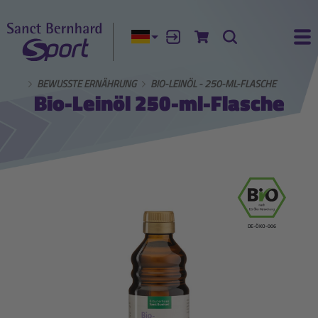
Aktuelle Sprache:
Anmelden
Zum Warenkorb
Suche
Ha
NHARD
BEWUSSTE ERNÄHRUNG
BIO-LEINÖL - 250-ML-FLASCHE
Bio-Leinöl 250-ml-Flasche
DE-ÖKO-006