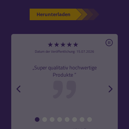
Herunterladen
Pause
★
★
★
★
★
6
Datum der Veröffentlichung: 15.07.2026
den
k,
„Super qualitativ hochwertige
„Gute
Produkte ”
r und
back
forw