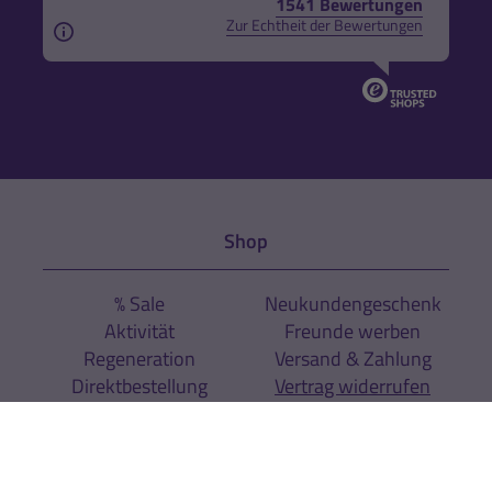
1541 Bewertungen
Zur Echtheit der Bewertungen
Aus rechtlichen Gründen weisen wir darauf hin, das
Shop
% Sale
Neukundengeschenk
Aktivität
Freunde werben
Regeneration
Versand & Zahlung
Direktbestellung
Vertrag widerrufen
Sport