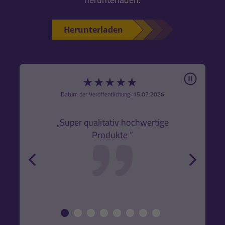
Herunterladen
Pause
★
★
★
★
★
6
Datum der Veröffentlichung: 15.07.2026
den
k,
„Super qualitativ hochwertige
„Gute
Produkte ”
r und
back
forw