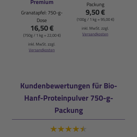
Premium
Packung
Pfi
9,50 €
Granatapfel: 750-g-
(100g / 1 kg = 95,00 €)
Dose
16,50 €
(900
inkl. MwSt. zzgl.
Versandkosten
(750g / 1 kg = 22,00 €)
i
inkl. MwSt. zzgl.
Versandkosten
Kundenbewertungen für Bio-
Hanf-Proteinpulver 750-g-
Packung