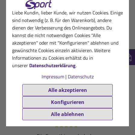
Hilfreich? (0)
VERIFIZIERT
Liebe Kundin, lieber Kunde, wir nutzen Cookies. Einige
23.05.2025
Glücklicher Sanct Bernhard Sport-Kunde
sind notwendig (z. B. für den Warenkorb), andere
★
★
★
★
★
dienen der Verbesserung des Onlineangebots. Du
kannst die nicht notwendigen Cookies "Alle
Top Qualität
akzeptieren" oder mit "Konfigurieren" ablehnen und
gewünschte Cookies einzeln aktivieren. Weitere
Hilfreich? (0)
VERIFIZIERT
Informationen zu Cookies erhältst du in
New
28.05.2024
Glückliche Kundin
unserer
Datenschutzerklärung
.
★
★
★
★
☆
Impressum
|
Datenschutz
Ein gutes Produkt wie immer.
Alle akzeptieren
Hilfreich? (0)
VERIFIZIERT
Konfigurieren
07.11.2022
Begeisterter Kunde vom von Sanct
Alle ablehnen
Bernhard Sport
★
★
★
★
★