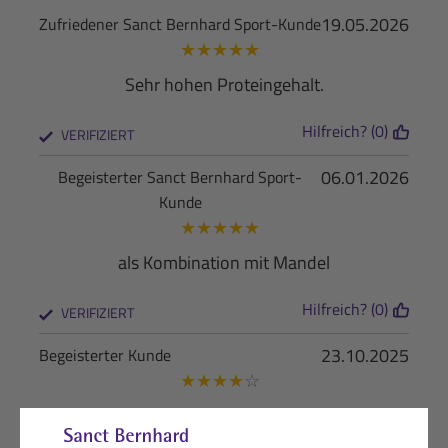
19.05.2026
Zufriedener Sanct Bernhard Sport-Kunde
★
★
★
★
★
Sehr hohen Proteingehalt.
Hilfreich? (0)
VERIFIZIERT
06.01.2026
Begeisterter Sanct Bernhard Sport-
Kunde
★
★
★
★
★
als Kombination mit Mandel
Hilfreich? (0)
VERIFIZIERT
23.10.2025
Begeisterter Kunde
★
★
★
★
☆
Okay. Geschmack in Ordnung