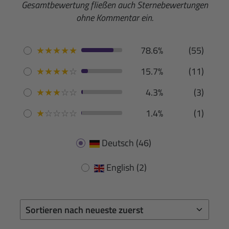
Gesamtbewertung fließen auch Sternebewertungen
ohne Kommentar ein.
★
★
★
★
★
78.6%
(55)
★
★
★
★
☆
15.7%
(11)
★
★
★
☆
☆
4.3%
(3)
★
☆
☆
☆
☆
1.4%
(1)
Deutsch
(46)
English
(2)