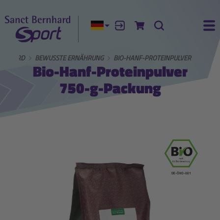
Aktuelle Sprache:
Anmelden
Zum Warenkorb
Suche
Ha
ERNHARD
BEWUSSTE ERNÄHRUNG
BIO-HANF-PROTEINPULVER
Bio-Hanf-Proteinpulver
750-g-Packung
DE-ÖKO-001