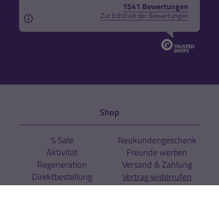
1541 Bewertungen
Zur Echtheit der Bewertungen
Aus rechtlichen Gründen weisen wir darauf hin, das
Shop
% Sale
Neukundengeschenk
Aktivität
Freunde werben
Regeneration
Versand & Zahlung
Direktbestellung
Vertrag widerrufen
Sport