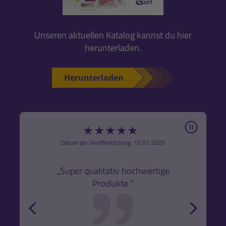
Unseren aktuellen Katalog kannst du hier
herunterladen.
Herunterladen
Pause
★
★
★
★
★
6
Datum der Veröffentlichung: 15.07.2026
den
k,
„Super qualitativ hochwertige
„Gute
Produkte ”
r und
back
forw