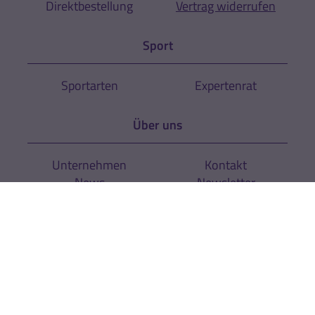
Direktbestellung
Vertrag widerrufen
Sport
Sportarten
Expertenrat
Über uns
Unternehmen
Kontakt
News
Newsletter
Rechtliches
AGB
Cookie-Einstellungen
Datenschutz
Impressum
Hinweise zur
Zur Echtheit der
Barrierefreiheit
Bewertungen