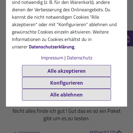
sind notwendig (z. B. für den Warenkorb), andere
Genau richtig für Alpenüberquerungen mit dem
dienen der Verbesserung des Onlineangebots. Du
Fahrrad
kannst die nicht notwendigen Cookies "Alle
akzeptieren" oder mit "Konfigurieren" ablehnen und
Hilfreich? (0)
VERIFIZIERT
gewünschte Cookies einzeln aktivieren. Weitere
Informationen zu Cookies erhältst du in
09.12.2025
Dankbarer Kunde von Sanct Bernhard
New
unserer
Datenschutzerklärung
.
Sport
★
★
★
★
☆
Impressum
|
Datenschutz
Nicht alle Geschmacksrichtungen drin
Alle akzeptieren
Hilfreich? (1)
VERIFIZIERT
Konfigurieren
22.11.2025
Kunde von Sanct Bernhard Sport
Alle ablehnen
★
★
★
☆
☆
Nicht alles finde ich gut ! Gut das es so ein Paket
gibt um es zu testen.
Hilfreich? (2)