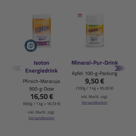
Isoton
Mineral-Pur-Drink
Energiedrink
E
Apfel: 100-g-Packung
9,50 €
Pfirsich-Maracuja:
Blu
900-g-Dose
(100g / 1 kg = 95,00 €)
16,50 €
inkl. MwSt. zzgl.
Versandkosten
(900g / 1 kg = 18,33 €)
(900
inkl. MwSt. zzgl.
i
Versandkosten