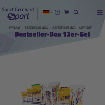
Aktuelle Sprache:
Anmelden
Zum Warenkorb
Suche
Ha
T-EMPFEHLUNG
BESTSELLER-BOX
BESTSELLER-BOX - 12ER-SET
Bestseller-Box 12er-Set