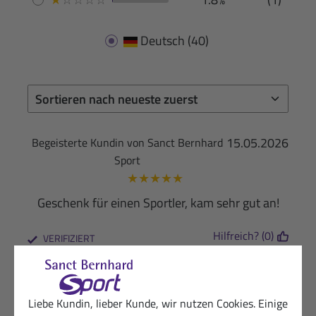
Deutsch
(40)
15.05.2026
Begeisterte Kundin von Sanct Bernhard
Sport
★
★
★
★
★
Geschenk für einen Sportler, kam sehr gut an!
Hilfreich? (0)
VERIFIZIERT
26.02.2026
Zufriedener Kunde von Sanct Bernhard
Sport
★
★
★
★
★
Liebe Kundin, lieber Kunde, wir nutzen Cookies. Einige