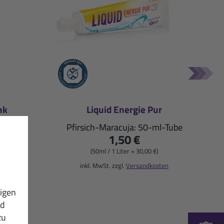
nk
Liquid Energie Pur
-g-Dose
Pfirsich-Maracuja: 50-ml-Tube
1,50 €
(50ml / 1 Liter = 30,00 €)
sten
inkl. MwSt. zzgl.
Versandkosten
igen
nd
zu