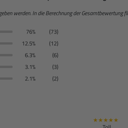
egeben werden. In die Berechnung der Gesamtbewertung 
76%
(73)
12.5%
(12)
6.3%
(6)
3.1%
(3)
2.1%
(2)
★
★
★
★
★
Toll