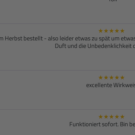
★
★
★
★
★
im Herbst bestellt - also leider etwas zu spät um etwa
Duft und die Unbedenklichkeit d
★
★
★
★
★
excellente Wirkwei
★
★
★
★
★
Funktioniert sofort. Bin be