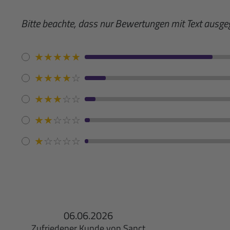
Bitte beachte, dass nur Bewertungen mit Text ausg
★
★
★
★
★
★
★
★
★
☆
★
★
★
☆
☆
★
★
☆
☆
☆
★
☆
☆
☆
☆
06.06.2026
Zufriedener Kunde von Sanct