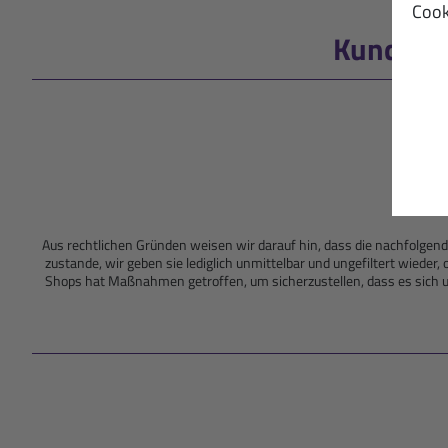
Cook
Kundenb
4.57 
Aus rechtlichen Gründen weisen wir darauf hin, dass die nachfolg
zustande, wir geben sie lediglich unmittelbar und ungefiltert wiede
Shops hat Maßnahmen getroffen, um sicherzustellen, dass es sich