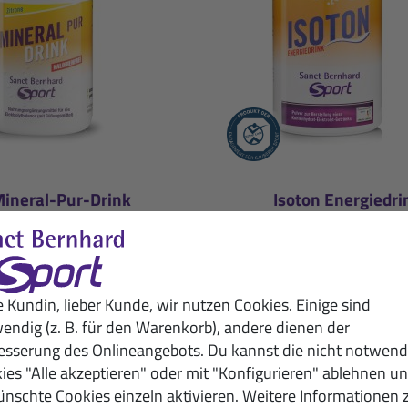
ineral-Pur-Drink
Isoton Energiedri
rone: 100-g-Packung
Pfirsich-Maracuja: 900
9,50 €
16,50 €
(100g / 1 kg = 95,00 €)
(900g / 1 kg = 18,33 €)
e Kundin, lieber Kunde, wir nutzen Cookies. Einige sind
. MwSt. zzgl.
Versandkosten
inkl. MwSt. zzgl.
Versandko
endig (z. B. für den Warenkorb), andere dienen der
esserung des Onlineangebots. Du kannst die nicht notwend
ies "Alle akzeptieren" oder mit "Konfigurieren" ablehnen u
nschte Cookies einzeln aktivieren. Weitere Informationen 