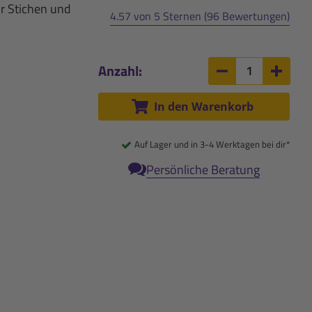
or Stichen und
4.57 von 5 Sternen (96 Bewertungen)
Anzahl:
Anzahl um 1 ver
Anzah
In den Warenkorb
Auf Lager und in 3-4 Werktagen bei dir*
Persönliche Beratung