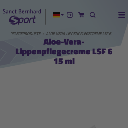
Aktuelle Sprache:
Anmelden
Zum Warenkorb
Suche
Ha
ÖRPERPFLEGEPRODUKTE
ALOE-VERA-LIPPENPFLEGECREME LSF 6
Aloe-Vera-
Lippenpflegecreme LSF 6
15 ml