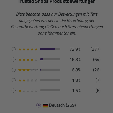
Trusted Shops Produktbewertungen
Bitte beachte, dass nur Bewertungen mit Text
ausgegeben werden. In die Berechnung der
Gesamtbewertung fließen auch Sternebewertungen
ohne Kommentar ein.
★
★
★
★
★
72.9%
(277)
★
★
★
★
☆
16.8%
(64)
★
★
★
☆
☆
6.8%
(26)
★
★
☆
☆
☆
1.8%
(7)
★
☆
☆
☆
☆
1.6%
(6)
Deutsch
(259)