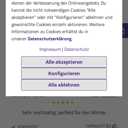
★
★
★
★
★
dienen der Verbesserung des Onlineangebots. Du
kannst die nicht notwendigen Cookies "Alle
Gültig sich gut an
akzeptieren" oder mit "Konfigurieren" ablehnen und
Hilfreich? (0)
gewünschte Cookies einzeln aktivieren. Weitere
VERIFIZIERT
Informationen zu Cookies erhältst du in
New
25.01.2026
Begeisterte Kundin
unserer
Datenschutzerklärung
.
★
★
★
★
★
Impressum
|
Datenschutz
Die Creme lässt sich gut auftragen. Sie zieht
schnell ein, hat einen sehr "leckeren Duft". Pflegt
Alle akzeptieren
sehr gut.
Konfigurieren
Hilfreich? (0)
VERIFIZIERT
Alle ablehnen
03.12.2025
Dankbarer Kunde
★
★
★
★
★
Sehr reichhaltig, perfekt für den Winter
Hilfreich? (0)
VERIFIZIERT