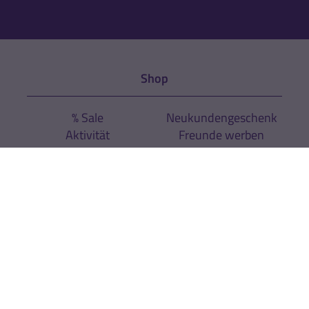
Shop
% Sale
Neukundengeschenk
Aktivität
Freunde werben
Regeneration
Versand & Zahlung
Direktbestellung
Vertrag widerrufen
Sport
Sportarten
Expertenrat
Über uns