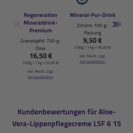
Regeneration
Mineral-Pur-Drink
Mineraldrink-
E
Zitrone: 100-g-
Premium
Packung
Pfi
9,50 €
Granatapfel: 750-g-
(100g / 1 kg = 95,00 €)
Dose
16,50 €
(900
inkl. MwSt. zzgl.
Versandkosten
(750g / 1 kg = 22,00 €)
i
inkl. MwSt. zzgl.
Versandkosten
Kundenbewertungen für Aloe-
Vera-Lippenpflegecreme LSF 6 15