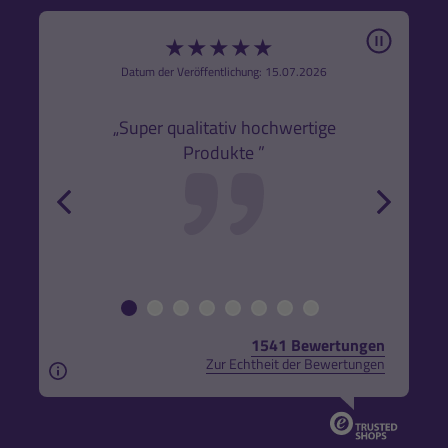
Pause
★
★
★
★
★
6
Datum der Veröffentlichung: 15.07.2026
den
k,
„Super qualitativ hochwertige
„Gute
Produkte ”
r und
back
forw
1541 Bewertungen
Zur Echtheit der Bewertungen
Aus rechtlichen Gründen weisen wir darauf hin, das