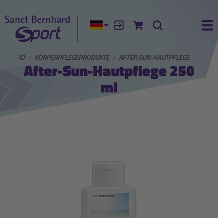
Aktuelle Sprache:
Anmelden
Zum Warenkorb
Suche
Ha
ERNHARD
KÖRPERPFLEGEPRODUKTE
AFTER-SUN-HAUTPFLEGE
After-Sun-Hautpflege 250
ml