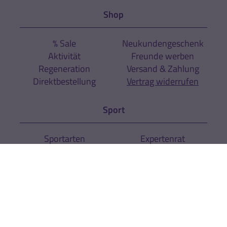
Shop
% Sale
Neukundengeschenk
Aktivität
Freunde werben
Regeneration
Versand & Zahlung
Direktbestellung
Vertrag widerrufen
Sport
Sportarten
Expertenrat
Über uns
Unternehmen
Kontakt
News
Newsletter