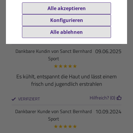
Wirkt erfrischend nach dem Duschen vom
Alle akzeptieren
sonnenbaden am Strand. Die Haut erholt sich
Konfigurieren
und bleibt geschmeidigt.
Alle ablehnen
Hilfreich? (0)
VERIFIZIERT
09.06.2025
Dankbare Kundin von Sanct Bernhard
Sport
★
★
★
★
★
Es kühlt, entspannt die Haut und lässt einem
frisch und jugendlich erstrahlen
Hilfreich? (0)
VERIFIZIERT
10.09.2024
Dankbarer Kunde von Sanct Bernhard
Sport
★
★
★
★
★