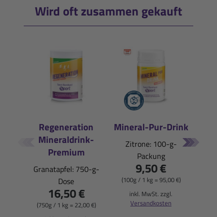
Wird oft zusammen gekauft
Regeneration
Mineral-Pur-Drink
Mineraldrink-
E
Zitrone: 100-g-
Premium
Packung
Pfi
9,50 €
Granatapfel: 750-g-
(100g / 1 kg = 95,00 €)
Dose
16,50 €
(900
inkl. MwSt. zzgl.
Versandkosten
(750g / 1 kg = 22,00 €)
i