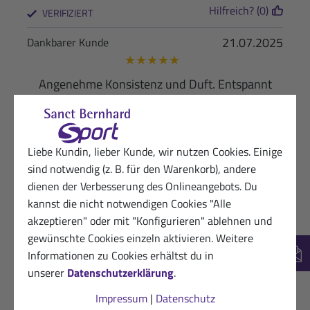
Hilfreich? (0)
VERIFIZIERT
21.07.2025
Dankbarer Kunde
★
★
★
★
★
Angenehme Konsistenz und Duft. Entspannt
und beruhigt die Haut Nach zu viel Sonne
Hilfreich? (0)
VERIFIZIERT
Liebe Kundin, lieber Kunde, wir nutzen Cookies. Einige
02.07.2025
Zufriedener Kunde von Sanct Bernhard
sind notwendig (z. B. für den Warenkorb), andere
Sport
dienen der Verbesserung des Onlineangebots. Du
★
★
★
★
★
kannst die nicht notwendigen Cookies "Alle
akzeptieren" oder mit "Konfigurieren" ablehnen und
Als Sonnencreme,Top!!!
gewünschte Cookies einzeln aktivieren. Weitere
Informationen zu Cookies erhältst du in
Hilfreich? (0)
VERIFIZIERT
New
unserer
Datenschutzerklärung
.
17.06.2025
Zufriedener Kunde
Impressum
|
Datenschutz
★
★
★
★
★