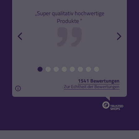
den
k,
„Super qualitativ hochwertige
„Gute
Produkte ”
r und
back
forw
1541 Bewertungen
Zur Echtheit der Bewertungen
Aus rechtlichen Gründen weisen wir darauf hin, das