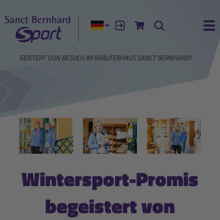
Aktuelle Sprache:
Anmelden
Zum Warenkorb
Suche
Ha
IS BEGEISTERT VON BESUCH IM KRÄUTERHAUS SANCT BERNHARD!
Wintersport-Promis
begeistert von