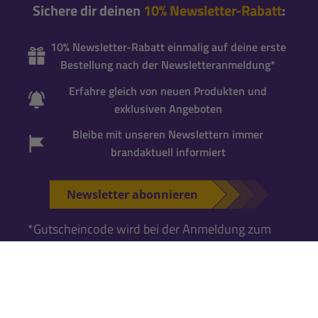
Sichere dir deinen
10% Newsletter-Rabatt
:
10% Newsletter-Rabatt einmalig auf deine erste
Bestellung nach der Newsletteranmeldung*
Erfahre gleich von neuen Produkten und
exklusiven Angeboten
Bleibe mit unseren Newslettern immer
brandaktuell informiert
Newsletter abonnieren
*Gutscheincode wird bei der Anmeldung zum
Newsletter per Mail versandt. Einmalig einlösbar
für neue Newsletter-Abonnenten
. Für die
Einlösung ist ein
Kundenkonto erforderlich
.
Falls Du noch keins hast, kannst Du es während
der nächsten Bestellung anlegen.