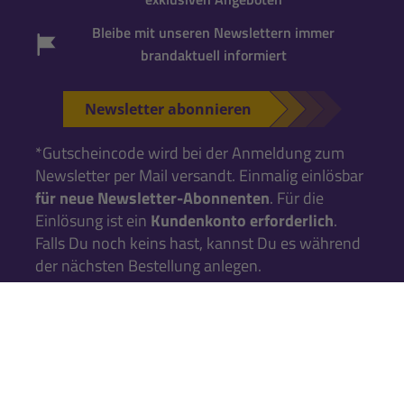
Bleibe mit unseren Newslettern immer
brandaktuell informiert
Newsletter abonnieren
*Gutscheincode wird bei der Anmeldung zum
Newsletter per Mail versandt. Einmalig einlösbar
für neue Newsletter-Abonnenten
. Für die
Einlösung ist ein
Kundenkonto erforderlich
.
Falls Du noch keins hast, kannst Du es während
der nächsten Bestellung anlegen.
KATALOG