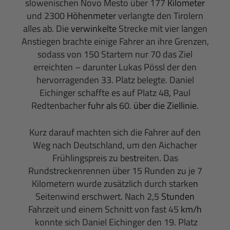
slowenischen Novo Mesto über 177
Kilometer
und 2300
Höhenmeter
verlangte den Tirolern
alles ab. Die
verwinkelte
Strecke mit vier langen
Anstiegen brachte einige Fahrer an ihre Grenzen,
sodass von 150 Startern nur 70 das Ziel
erreichten – darunter Lukas Pössl der den
hervorragenden 33. Platz belegte. Daniel
Eichinger schaffte es auf Platz 48
,
Paul
Redtenbacher
fuhr als
60.
über die Ziellinie.
Kurz darauf machten sich die Fahrer auf den
Weg nach Deutschland, um den Aichacher
Frühlingspreis zu bes
t
reiten. Das
Rundstreckenrennen über 15 Runden zu je 7
Kilometern wurde zusätzlich durch starke
n
Seitenwind erschwert.
Nach 2,5
Stunden
Fahrzeit und einem Schnitt von fast 45
km/h
konnte sich Daniel Eichinger den 19. Platz