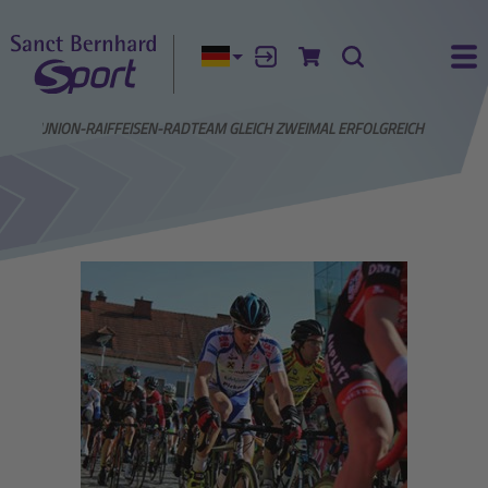
Aktuelle Sprache:
Anmelden
Zum Warenkorb
Suche
Ha
WS
UNION-RAIFFEISEN-RADTEAM GLEICH ZWEIMAL ERFOLGREICH