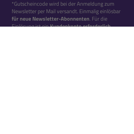
*Gutscheincode wird bei der Anmeldung zum
Newsletter per Mail versandt. Einmalig einlösbar
für neue Newsletter-Abonnenten
. Für die
Einlösung ist ein
Kundenkonto erforderlich
.
Falls Du noch keins hast, kannst Du es während
der nächsten Bestellung anlegen.
KATALOG