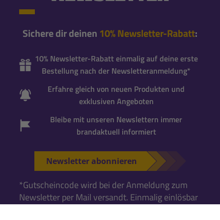
Sichere dir deinen
10% Newsletter-Rabatt
:
10% Newsletter-Rabatt einmalig auf deine erste
Bestellung nach der Newsletteranmeldung*
Erfahre gleich von neuen Produkten und
exklusiven Angeboten
Bleibe mit unseren Newslettern immer
brandaktuell informiert
Newsletter abonnieren
*Gutscheincode wird bei der Anmeldung zum
Newsletter per Mail versandt. Einmalig einlösbar
für neue Newsletter-Abonnenten
. Für die