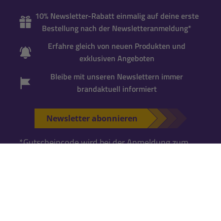
10% Newsletter-Rabatt einmalig auf deine erste
Bestellung nach der Newsletteranmeldung*
Erfahre gleich von neuen Produkten und
exklusiven Angeboten
Bleibe mit unseren Newslettern immer
brandaktuell informiert
Newsletter abonnieren
*Gutscheincode wird bei der Anmeldung zum
Newsletter per Mail versandt. Einmalig einlösbar
für neue Newsletter-Abonnenten
. Für die
Einlösung ist ein
Kundenkonto erforderlich
.
Falls Du noch keins hast, kannst Du es während
der nächsten Bestellung anlegen.