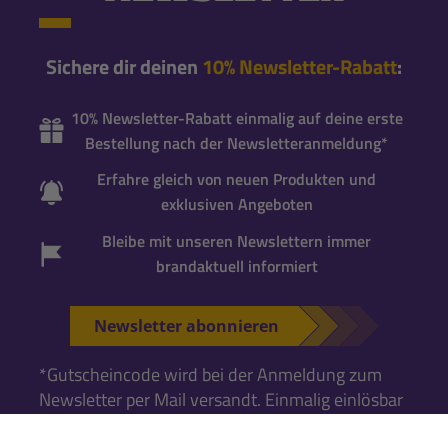
Sichere dir deinen
10% Newsletter-Rabatt
:
10% Newsletter-Rabatt einmalig auf deine erste
Bestellung nach der Newsletteranmeldung*
Erfahre gleich von neuen Produkten und
exklusiven Angeboten
Bleibe mit unseren Newslettern immer
brandaktuell informiert
Newsletter abonnieren
*Gutscheincode wird bei der Anmeldung zum
Newsletter per Mail versandt. Einmalig einlösbar
für neue Newsletter-Abonnenten
. Für die