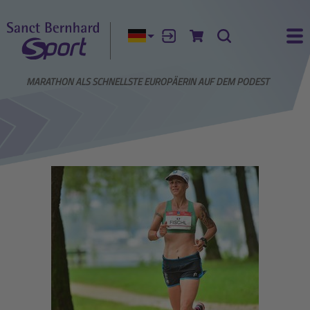
Aktuelle Sprache:
Anmelden
Zum Warenkorb
Suche
Ha
EIM HALBMARATHON ALS SCHNELLSTE EUROPÄERIN AUF DEM PODEST