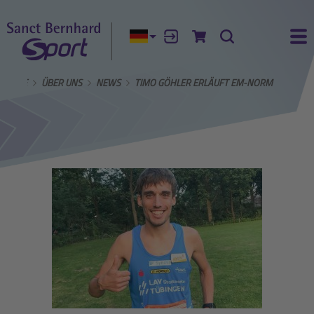
Aktuelle Sprache:
Anmelden
Zum Warenkorb
Suche
Ha
TSEITE
ÜBER UNS
NEWS
TIMO GÖHLER ERLÄUFT EM-NORM