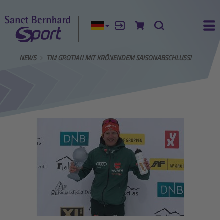
Aktuelle Sprache:
Anmelden
Zum Warenkorb
Suche
Ha
UNS
NEWS
TIM GROTIAN MIT KRÖNENDEM SAISONABSCHLUSS!