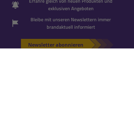
Erfahre gleich von neuen Produkten und
exklusiven Angeboten
Bleibe mit unseren Newslettern immer
brandaktuell informiert
Newsletter abonnieren
*Gutscheincode wird bei der Anmeldung zum
Newsletter per Mail versandt. Einmalig einlösbar
für neue Newsletter-Abonnenten
. Für die
Einlösung ist ein
Kundenkonto erforderlich
.
Falls Du noch keins hast, kannst Du es während
der nächsten Bestellung anlegen.
KATALOG