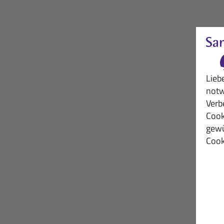
Lieb
notw
Verb
Cook
gewü
Cook