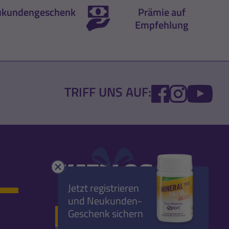
kundengeschenk
Prämie auf
Empfehlung
FACEBOOK
INSTA
YO
TRIFF UNS AUF:
KATALOG
Schließen
Jetzt registrieren
und Neukunden-
Geschenk sichern