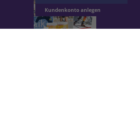
Kundenkonto anlegen
Unseren aktuellen Katalog kannst du hier
herunterladen.
Herunterladen
Pause
★
★
★
★
★
Datum der Veröffentlichung: 1