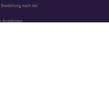
 Bestellung nach der
en Angeboten
l informiert
nnieren
etter per Mail versandt. Einmalig einlösbar
für
st ein
Kundenkonto erforderlich
. Falls Du noch
estellung anlegen.
★
★
★
★
★
Datum der Veröffentlichung: 15.07.2026