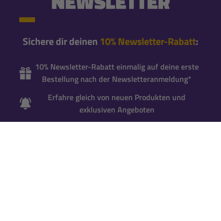
NEWSLETTER
Sichere dir deinen
10% Newsletter-Rabatt
:
10% Newsletter-Rabatt einmalig auf deine erste
Bestellung nach der Newsletteranmeldung*
Erfahre gleich von neuen Produkten und
exklusiven Angeboten
Bleibe mit unseren Newslettern immer
brandaktuell informiert
Newsletter abonnieren
*Gutscheincode wird bei der Anmeldung zum
Newsletter per Mail versandt. Einmalig einlösbar
für neue Newsletter-Abonnenten
. Für die