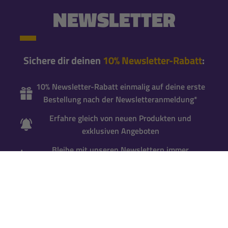
NEWSLETTER
Sichere dir deinen
10% Newsletter-Rabatt
:
10% Newsletter-Rabatt einmalig auf deine erste
Bestellung nach der Newsletteranmeldung*
Erfahre gleich von neuen Produkten und
exklusiven Angeboten
Bleibe mit unseren Newslettern immer
brandaktuell informiert
Newsletter abonnieren
*Gutscheincode wird bei der Anmeldung zum