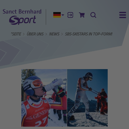
Aktuelle Sprache:
Anmelden
Zum Warenkorb
Suche
Ha
STARTSEITE
ÜBER UNS
NEWS
SBS-SKISTARS IN TOP-FORM!