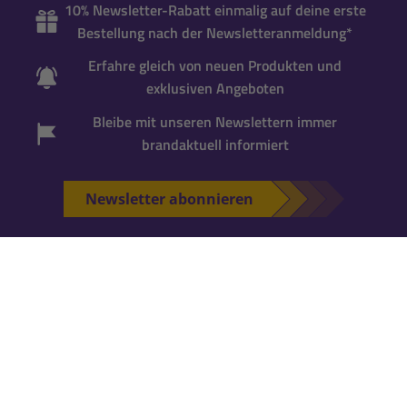
10% Newsletter-Rabatt einmalig auf deine erste
Bestellung nach der Newsletteranmeldung*
Erfahre gleich von neuen Produkten und
exklusiven Angeboten
Bleibe mit unseren Newslettern immer
brandaktuell informiert
Newsletter abonnieren
*Gutscheincode wird bei der Anmeldung zum
Newsletter per Mail versandt. Einmalig einlösbar
für neue Newsletter-Abonnenten
. Für die
Einlösung ist ein
Kundenkonto erforderlich
.
Falls Du noch keins hast, kannst Du es während
der nächsten Bestellung anlegen.